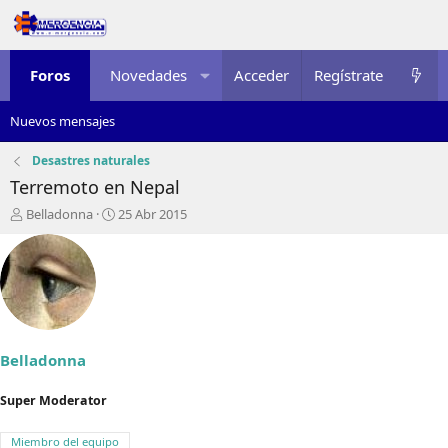
Foros
Novedades
Acceder
Multimedia
Regístrate
Recursos
Nuevos mensajes
Desastres naturales
Terremoto en Nepal
I
F
Belladonna
25 Abr 2015
n
e
i
c
c
h
i
a
a
d
d
e
o
i
r
n
Belladonna
d
i
e
c
Super Moderator
l
i
t
o
Miembro del equipo
e