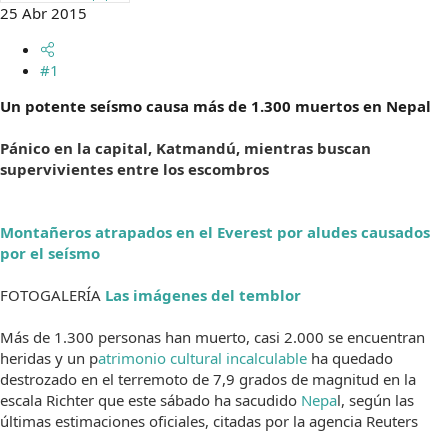
25 Abr 2015
m
a
#1
Un potente seísmo causa más de 1.300 muertos en Nepal
Pánico en la capital, Katmandú, mientras buscan
supervivientes entre los escombros
Montañeros atrapados en el Everest por aludes causados
por el seísmo
FOTOGALERÍA
Las imágenes del temblor
Más de 1.300 personas han muerto, casi 2.000 se encuentran
heridas y un p
atrimonio cultural incalculable
ha quedado
destrozado en el terremoto de 7,9 grados de magnitud en la
escala Richter que este sábado ha sacudido
Nepa
l, según las
últimas estimaciones oficiales, citadas por la agencia Reuters