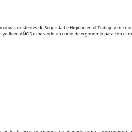
tivas existentes de Seguridad e Higiene en el Trabajo y me gusta
e yo llevo AÑOS esperando un curso de ergonomía para con el ma
s en los traficos, que vamos, no entiendo como, como minimo, n