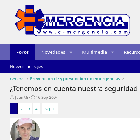
Foros
Novedades
Multimedia
Recurs
Nuevos mensajes
General
Prevencion de y prevención en emergencias
¿Tenemos en cuenta nuestra seguridad 
I
F
JuanMi
16 Sep 2004
n
e
i
c
1
2
3
4
Sig.
c
h
i
a
a
d
d
e
o
i