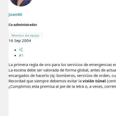
r
n
d
i
e
c
JuanMi
l
i
t
o
Co-administrador
e
m
a
Miembro del equipo
16 Sep 2004
#1
La primera regla de oro para los servicios de emergencias e
La escena debe ser valorada de forma global, antes de actuar
encargados de hacerlo (ej: bomberos, servicios de orden, cu
Recordad que siempre debemos evitar la
visión túnel
(cent
¿Cumplimos esta premisa al pie de la letra o, a veces, corr