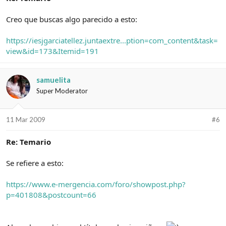
Creo que buscas algo parecido a esto:
https://iesjgarciatellez.juntaextre...ption=com_content&task=
view&id=173&Itemid=191
samuelita
Super Moderator
11 Mar 2009
#6
Re: Temario
Se refiere a esto:
https://www.e-mergencia.com/foro/showpost.php?
p=401808&postcount=66