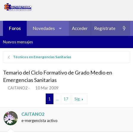
Foros
Novedades
Multimedia
Acceder
Regístrate
Recursos
Nuevos mensajes
Técnicos en Emergencias Sanitarias
Temario del Ciclo Formativo de Grado Medio en
Emergencias Sanitarias
I
F
CAITANO2
10 Mar 2009
n
e
i
c
1
…
17
Sig.
c
h
i
a
CAITANO2
a
d
d
e
e-mergencista activo
o
i
r
n