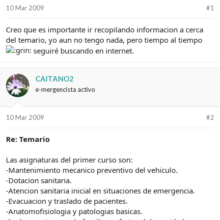
d
i
10 Mar 2009
#1
e
c
l
i
Creo que es importante ir recopilando informacion a cerca
t
o
del temario, yo aun no tengo nada, pero tiempo al tiempo
e
m
seguiré buscando en internet.
a
CAITANO2
e-mergencista activo
10 Mar 2009
#2
Re: Temario
Las asignaturas del primer curso son:
-Mantenimiento mecanico preventivo del vehiculo.
-Dotacion sanitaria.
-Atencion sanitaria inicial en situaciones de emergencia.
-Evacuacion y traslado de pacientes.
-Anatomofisiologia y patologias basicas.