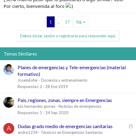
Por cierto, bienvenida al foro
1
…
17
Sig.
Debes iniciar sesión o registrarte para responder aquí.
Temas Similares
Planes de emergencias y Tele-emergencias (material
formativo)
JoseluEnfer
Docencia y entrenamiento
Respuestas
2
28 Ene 2019
Pais, regiones, zonas, siempre en Emergencias
luis hernandez gomez
Noticias de emergencias
Respuestas
1
24 Sep 2020
C
Dudas grado medio de emergencias sanitarias
A
e
andre1234
Técnicos en Emergencias Sanitarias