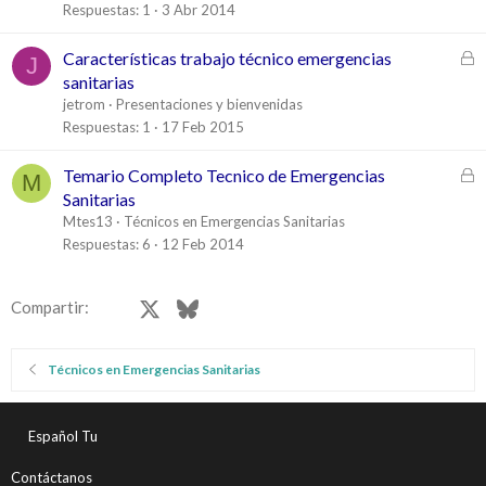
r
Respuestas
1
3 Abr 2014
r
a
C
Características trabajo técnico emergencias
J
d
e
sanitarias
o
r
jetrom
Presentaciones y bienvenidas
r
Respuestas
1
17 Feb 2015
a
d
C
Temario Completo Tecnico de Emergencias
M
o
e
Sanitarias
r
Mtes13
Técnicos en Emergencias Sanitarias
r
Respuestas
6
12 Feb 2014
a
d
Facebook
X
Bluesky
LinkedIn
Reddit
Pinterest
Tumblr
WhatsApp
Email
Compartir:
o
Técnicos en Emergencias Sanitarias
Español Tu
Contáctanos