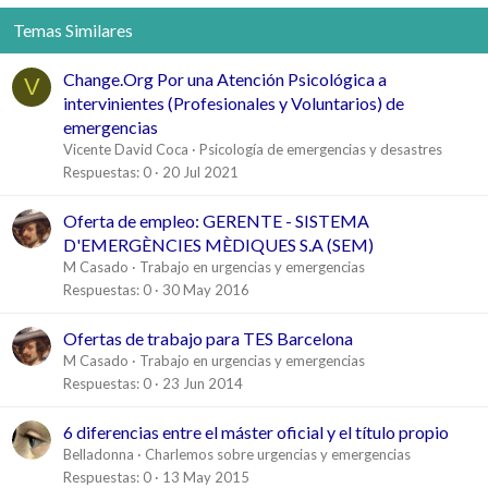
o
Temas Similares
n
e
s
Change.Org Por una Atención Psicológica a
V
:
intervinientes (Profesionales y Voluntarios) de
emergencias
Vicente David Coca
Psicología de emergencias y desastres
Respuestas
0
20 Jul 2021
Oferta de empleo: GERENTE - SISTEMA
D'EMERGÈNCIES MÈDIQUES S.A (SEM)
M Casado
Trabajo en urgencias y emergencias
Respuestas
0
30 May 2016
Ofertas de trabajo para TES Barcelona
M Casado
Trabajo en urgencias y emergencias
Respuestas
0
23 Jun 2014
6 diferencias entre el máster oficial y el título propio
Belladonna
Charlemos sobre urgencias y emergencias
Respuestas
0
13 May 2015