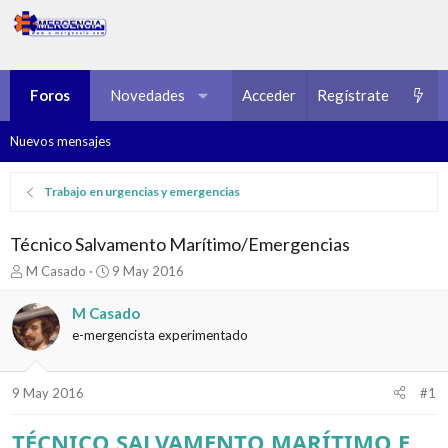
Foros
Novedades
Multimedia
Acceder
Regístrate
Recursos
Nuevos mensajes
Trabajo en urgencias y emergencias
Técnico Salvamento Marítimo/Emergencias
I
F
M Casado
9 May 2016
n
e
i
c
M Casado
c
h
e-mergencista experimentado
i
a
a
d
d
e
9 May 2016
#1
o
i
r
n
d
i
TÉCNICO SALVAMENTO MARÍTIMO E