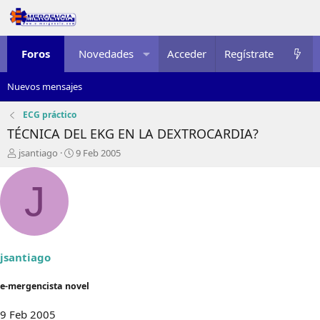
Foros
Novedades
Acceder
Multimedia
Regístrate
Recursos
Nuevos mensajes
ECG práctico
TÉCNICA DEL EKG EN LA DEXTROCARDIA?
I
F
jsantiago
9 Feb 2005
n
e
i
c
J
c
h
i
a
a
d
d
e
o
i
r
n
jsantiago
d
i
e
c
e-mergencista novel
l
i
t
o
9 Feb 2005
e