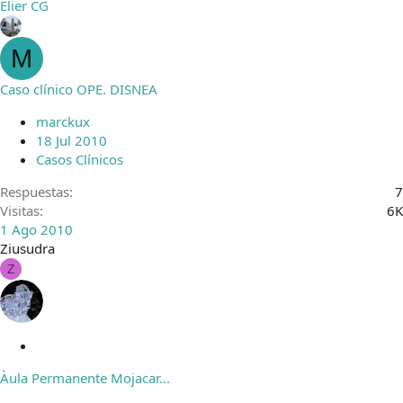
Elier CG
M
Caso clínico OPE. DISNEA
marckux
18 Jul 2010
Casos Clínicos
Respuestas
7
Visitas
6K
1 Ago 2010
Ziusudra
Z
C
e
Àula Permanente Mojacar...
r
r