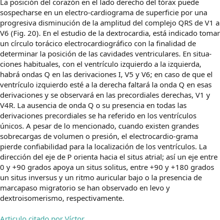
La posición del corazón en el lado derecho del tórax puede
sospecharse en un electro-cardiograma de superficie por una
progresiva disminución de la amplitud del complejo QRS de V1 a
V6 (Fig. 20). En el estudio de la dextrocardia, está indicado tomar
un círculo torácico electrocardiográfico con la finalidad de
determinar la posición de las cavidades ventriculares. En situa-
ciones habituales, con el ventrículo izquierdo a la izquierda,
habrá ondas Q en las derivaciones I, V5 y V6; en caso de que el
ventrículo izquierdo esté a la derecha faltará la onda Q en esas
derivaciones y se observará en las precordiales derechas, V1 y
V4R. La ausencia de onda Q o su presencia en todas las
derivaciones precordiales se ha referido en los ventrículos
únicos. A pesar de lo mencionado, cuando existen grandes
sobrecargas de volumen o presión, el electrocardio-grama
pierde confiabilidad para la localización de los ventrículos. La
dirección del eje de P orienta hacia el situs atrial; así un eje entre
0 y +90 grados apoya un situs solitus, entre +90 y +180 grados
un situs inversus y un ritmo auricular bajo o la presencia de
marcapaso migratorio se han observado en levo y
dextroisomerismo, respectivamente.
Articulo citado por Víctor