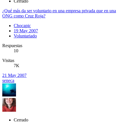
Cerrado
¿Qué más da ser voluntario en una empresa privada que en una
ONG como Cruz Roja?
Chocapic
19 May 2007
Voluntariado
Respuestas
10
Visitas
7K
21 May 2007
seneca
Cerrado