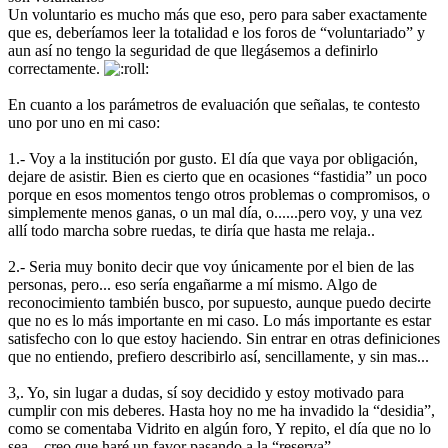
Un voluntario es mucho más que eso, pero para saber exactamente
que es, deberíamos leer la totalidad e los foros de “voluntariado” y
aun así no tengo la seguridad de que llegásemos a definirlo
correctamente.
En cuanto a los parámetros de evaluación que señalas, te contesto
uno por uno en mi caso:
1.- Voy a la institución por gusto. El día que vaya por obligación,
dejare de asistir. Bien es cierto que en ocasiones “fastidia” un poco
porque en esos momentos tengo otros problemas o compromisos, o
simplemente menos ganas, o un mal día, o......pero voy, y una vez
allí todo marcha sobre ruedas, te diría que hasta me relaja..
2.- Seria muy bonito decir que voy únicamente por el bien de las
personas, pero... eso sería engañarme a mí mismo. Algo de
reconocimiento también busco, por supuesto, aunque puedo decirte
que no es lo más importante en mi caso. Lo más importante es estar
satisfecho con lo que estoy haciendo. Sin entrar en otras definiciones
que no entiendo, prefiero describirlo así, sencillamente, y sin mas...
3,. Yo, sin lugar a dudas, sí soy decidido y estoy motivado para
cumplir con mis deberes. Hasta hoy no me ha invadido la “desidia”,
como se comentaba Vidrito en algún foro, Y repito, el día que no lo
sea... creo que haré un favor pasando a la “reserva”...