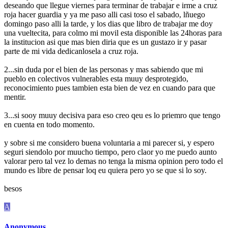
deseando que llegue viernes para terminar de trabajar e irme a cruz
roja hacer guardia y ya me paso alli casi toso el sabado, lñuego
domingo paso alli la tarde, y los dias que libro de trabajar me doy
una vueltecita, para colmo mi movil esta disponible las 24horas para
la institucion asi que mas bien diria que es un gustazo ir y pasar
parte de mi vida dedicanlosela a cruz roja.
2...sin duda por el bien de las personas y mas sabiendo que mi
pueblo en colectivos vulnerables esta muuy desprotegido,
reconocimiento pues tambien esta bien de vez en cuando para que
mentir.
3...si sooy muuy decisiva para eso creo qeu es lo priemro que tengo
en cuenta en todo momento.
y sobre si me considero buena voluntaria a mi parecer si, y espero
seguri siendolo por muucho tiempo, pero claor yo me puedo aunto
valorar pero tal vez lo demas no tenga la misma opinion pero todo el
mundo es libre de pensar loq eu quiera pero yo se que si lo soy.
besos
A
Anonymous