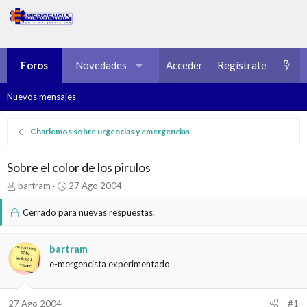
Foros
Novedades
Multimedia
Acceder
Regístrate
Recursos
Nuevos mensajes
Charlemos sobre urgencias y emergencias
Sobre el color de los pirulos
I
F
bartram
27 Ago 2004
n
e
i
c
Cerrado para nuevas respuestas.
c
h
i
a
a
d
bartram
d
e
e-mergencista experimentado
o
i
r
n
d
i
27 Ago 2004
#1