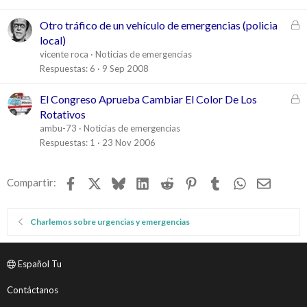
a
d
C
Otro tráfico de un vehículo de emergencias (policia
o
e
local)
r
vicente roca
Noticias de emergencias
r
Respuestas
6
9 Sep 2008
a
d
C
El Congreso Aprueba Cambiar El Color De Los
o
e
Rotativos
r
ambu-73
Noticias de emergencias
r
Respuestas
1
23 Nov 2006
a
d
Facebook
X
Bluesky
LinkedIn
Reddit
Pinterest
Tumblr
WhatsApp
Email
Compartir:
o
Charlemos sobre urgencias y emergencias
Español Tu
Contáctanos