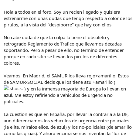
e
c
l
i
Hola a todos en el foro. Soy un recien llegado y quisiera
t
o
e
estrenarme con unas dudas que tengo respecto a color de los
m
pirulos, a la vista del "despiporre" que hay con ellos.
a
No cabe duda de que la culpa la tiene el obsoleto y
retrogrado Reglamento de Trafico que llevamos decadas
soportando. Pero a pesar de ello, no termino de entender
porque en cada sitio se llevan los pirulos de diferentes
colores.
Veamos. En Madrid, el SAMUR los lleva rojo+amarillo. Estos
de SAMUR-SOCIAL decis que los tiene azul+amarillo (
) y en la inmensa mayoria de Europa lo llevan en
azul. Me estoy refiriendo a vehiculos de urgencia no
policiales.
La cuestion es que en España, por llevar la contraria a la UE,
aun diferenciamos los vehiculos de urgencia entre policiales
(la elite, miralos ellos, de azul) y los no-policiales (de amarillo
como las gruas). Y ahora encima se nos inventan la "luz de