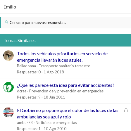
Emilio
Cerrado para nuevas respuestas.
Temas Similares
Todos los vehículos prioritarios en servicio de
emergencia llevarán luces azules.
Belladonna
Transporte sanitario terrestre
Respuestas
0
1 Ago 2018
¿Qué les parece esta idea para evitar accidentes?
dcres
Prevencion de y prevención en emergencias
Respuestas
9
18 Jun 2011
C
El Gobierno propone que el color de las luces de las
e
ambulancias sea azul y rojo
r
ambu-73
Noticias de emergencias
r
Respuestas
1
10 Ago 2010