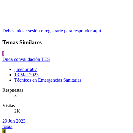
Debes iniciar sesión o registrarte para responder aquí.
Temas Similares
J
Duda convalidación TES
jimenorra07
13 Mar 2023
Técnicos en Emergencias Sanitarias
Respuestas
3
Visitas
2K
29 Jun 2023
rosa3
R