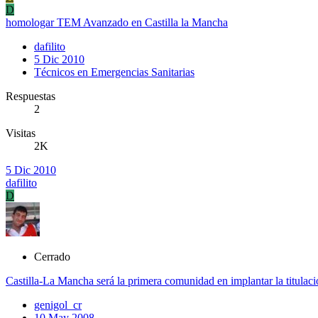
D
homologar TEM Avanzado en Castilla la Mancha
dafilito
5 Dic 2010
Técnicos en Emergencias Sanitarias
Respuestas
2
Visitas
2K
5 Dic 2010
dafilito
D
Cerrado
Castilla-La Mancha será la primera comunidad en implantar la titula
genigol_cr
10 May 2008