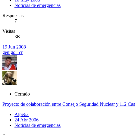
Noticias de emergencias
Respuestas
7
Visitas
3K
19 Jun 2008
genigol_cr
Cerrado
Proyecto de colaboración entre Consejo Seguridad Nuclear y 112 Cas
Alpe62
24 Abr 2006
Noticias de emergencias