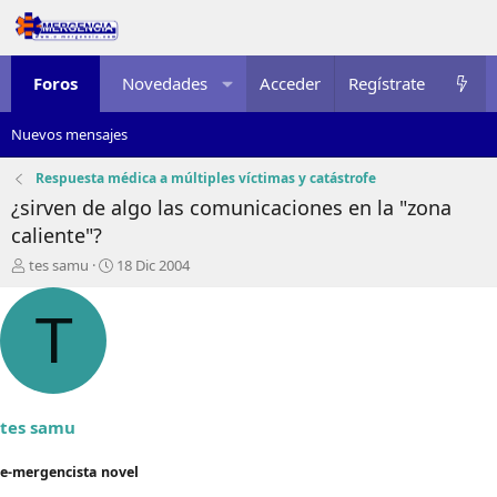
Foros
Novedades
Acceder
Multimedia
Regístrate
Recursos
Nuevos mensajes
Respuesta médica a múltiples víctimas y catástrofe
¿sirven de algo las comunicaciones en la "zona
caliente"?
I
F
tes samu
18 Dic 2004
n
e
i
c
T
c
h
i
a
a
d
d
e
o
i
r
n
tes samu
d
i
e
c
e-mergencista novel
l
i