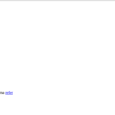
ema
refer