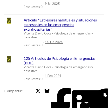
9 Jul 2025
Respuestas
0
V
Artículo "Estresores habituales y situaciones
estresantes en las emergencias
extrahospitarias"
Vicente David Coca
Psicología de emergencias y
desastres
14 Jun 2024
Respuestas
0
V
125 Artículos de Psicología en Emergencias
(PDF)
Vicente David Coca
Psicología de emergencias y
desastres
1 Feb 2024
Respuestas
0
X
Bluesky
Faceb
Compartir: