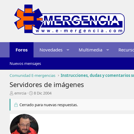
Foros
Novedades
Multimedia
Recurs
Nuevos mensajes
Comunidad E-mergencias
Servidores de imágenes
I
F
emrcia
8 Dic 2004
n
e
i
c
Cerrado para nuevas respuestas.
c
h
i
a
a
d
d
e
o
i