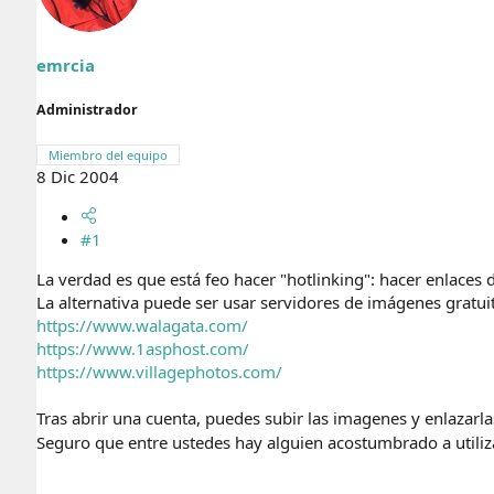
r
n
d
i
e
c
emrcia
l
i
t
o
e
Administrador
m
a
Miembro del equipo
8 Dic 2004
#1
La verdad es que está feo hacer "hotlinking": hacer enlaces
La alternativa puede ser usar servidores de imágenes gratuit
https://www.walagata.com/
https://www.1asphost.com/
https://www.villagephotos.com/
Tras abrir una cuenta, puedes subir las imagenes y enlazarla
Seguro que entre ustedes hay alguien acostumbrado a utili