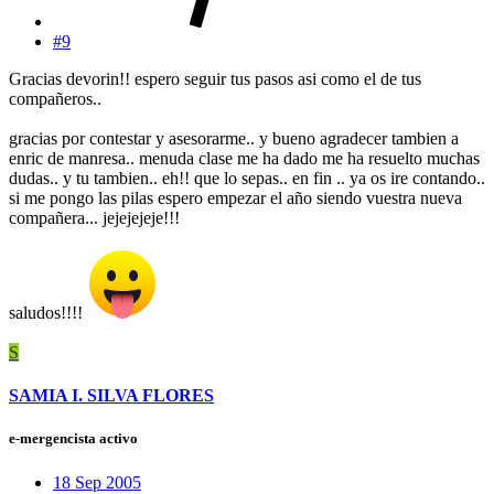
#9
Gracias devorin!! espero seguir tus pasos asi como el de tus
compañeros..
gracias por contestar y asesorarme.. y bueno agradecer tambien a
enric de manresa.. menuda clase me ha dado me ha resuelto muchas
dudas.. y tu tambien.. eh!! que lo sepas.. en fin .. ya os ire contando..
si me pongo las pilas espero empezar el año siendo vuestra nueva
compañera... jejejejeje!!!
saludos!!!!
S
SAMIA I. SILVA FLORES
e-mergencista activo
18 Sep 2005