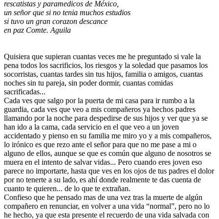
rescatistas y paramedicos de México,
un señor que si no tenia muchos estudios
si tuvo un gran corazon descance
en paz Comte. Aguila
Quisiera que supieran cuantas veces me he preguntado si vale la
pena todos los sacrificios, los riesgos y la soledad que pasamos los
socorristas, cuantas tardes sin tus hijos, familia o amigos, cuantas
noches sin tu pareja, sin poder dormir, cuantas comidas
sacrificadas...
Cada ves que salgo por la puerta de mi casa para ir rumbo a la
guardia, cada ves que veo a mis compañeros ya hechos padres
llamando por la noche para despedirse de sus hijos y ver que ya se
han ido a la cama, cada servicio en el que veo a un joven
accidentado y pienso en su familia me miro yo y a mis compañeros,
lo irónico es que rezo ante el señor para que no me pase a mi o
alguno de ellos, aunque se que es común que alguno de nosotros se
muera en el intento de salvar vidas... Pero cuando eres joven eso
parece no importarte, hasta que ves en los ojos de tus padres el dolor
por no tenerte a su lado, es ahí donde realmente te das cuenta de
cuanto te quieren... de lo que te extrañan.
Confieso que he pensado mas de una vez tras la muerte de algún
compañero en renunciar, en volver a una vida “normal”, pero no lo
he hecho, ya que esta presente el recuerdo de una vida salvada con