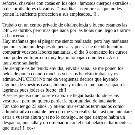
señores, chavales con cosas en los ojos "famosos cuerpos extraños..
o destornilladores clavados..." malditas las empresas que no les
ponen la sufciente proteccion a sus empleados.. !!..
Trabajo en un centro privado de oftalmologia y bueno estamos las
24h.. es durillo, pero mas que nada por las horas que llego a tirarme
aki encerrada.
Hay mañanas que al plegar me siento realizada, pero hay mañanas
que no.. y bueno despues de pensar y pensar he decidido entrar a
compartir vuestras labores sanitarias.. el dia 3 comienzo los cursos
para poder en futuro no muy lejano trabajar como tecnicA en
transporte sanitario..
De siempre os he tenido envidia, envidia sana.. se me ponen los
pelos de punta cuando muchas veces os he visto trabajar y os
admiro..MUCHO! No me da vergüenza deciros que leyendo
algunos de vuestros casos, buenos y malos se me han escapado las
lagrimas pues joder es fuerte, eh!!
A veces pienso que no sere capaz de llegar hasta donde estais
vosotros.. pero no quiero perder la oportunidad de intentarlo...
Tan solo tengo 23 años.. y bueno mis estudios terminados como
administrativa contable..pero no me veo realizada .. asi que intentare
estar a vuestra altura y si no lo consigo.. se que siempre habra un
despacho, una silla y un ordenador con el cual pelarme diarimente...
que triste!!!! oo->