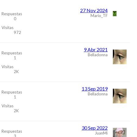
27 Nov 2024
M
Respuestas
Mario_TF
0
Visitas
972
9 Abr 2021
Respuestas
Belladonna
1
Visitas
2K
13 Sep 2019
Respuestas
Belladonna
1
Visitas
2K
30 Sep 2022
Respuestas
JuanMi
3