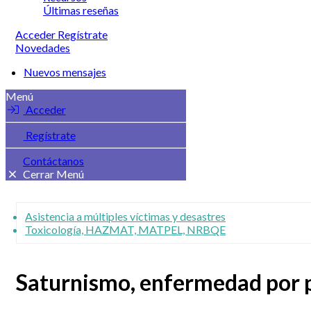
Últimas reseñas
Acceder
Regístrate
Novedades
Nuevos mensajes
Menú
Acceder
Regístrate
Contáctanos
Cerrar Menú
Asistencia a múltiples víctimas y desastres
Toxicología, HAZMAT, MATPEL, NRBQE
Saturnismo, enfermedad por