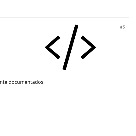
#5
mente documentados.