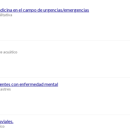
medicina en el campo de urgencias/emergencias
litativa
e acuático
cientes con enfermedad mental
sastres
viales.
ico