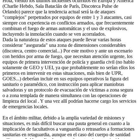
Hola, viendo los últimos incidentes ocurridos en Europa y América
(Charlie Hebdo, Sala Bataclán de París, Discoteca Pulse de
Orlando) parece que la tendencia actual será la de ataques
"complejos" perpetrados por equipos de entre 1 y 3 atacantes, casi
siempre con experiencia en conflictos armados, que frecuentemente
combinan el fuego de armas automáticas y el uso de explosivos,
incluyendo la inmolación cuando se ven acorralados.
Dada la naturaleza de estos ataques puede llevar varias horas
considerar "asegurada" una zona de dimensiones considerables
(discoteca, centro comercial...) Por este motivo y ante un escenario
con heridos por arma de fuego, que necesitan atención urgente, los
equipos de primera intervención de policía y guardia civil (no hablo
solamente de GEO y UEI, ya que probablemente no serían ellos los
primeros en intervenir en estas situaciones, más bien de UPR,
GOES...) deberían incluir en sus equipos operativos la figura del
sanitario o paramédico, con instrucción para aplicar maniobras
salvadoras y un protocolo de evacuación de víctimas a zona segura
o a zona templada de manera simultanea con las operaciones de
limpieza del local . Y una vez allí podrían hacerse cargo los servicios
de emergencias locales.
En el ámbito militar, debido a la amplia variedad de misiones y
situaciones, es más difícil buscar una pauta general en cuanto a la
implicación de facultativos a vanguardia o retrasarlos a formaciones
sanitarias en retaguardia, aunque en el caso del cuerpo de sanidad