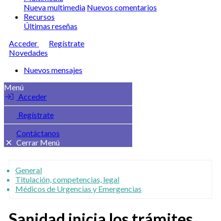
Nueva multimedia
Nuevos comentarios
Recursos
Últimas reseñas
Acceder
Regístrate
Novedades
Nuevos mensajes
Menú
Acceder
Regístrate
Contáctanos
Cerrar Menú
General
Titulación, competencias, legal
Médicos de Urgencias y Emergencias
Sanidad inicia los trámites