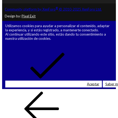
®
Community platform by XenForo
© 2010-2025 XenForo Ltd.
Design by:
Pixel Exit
Utilizamos cookies para ayudar a personalizar el contenido, adaptar
la experiencia, y si estás registrado, a mantenerte conectado.
Al continuar utilizando este sitio, estás dando tu consentimiento a
nuestra utilización de cookies.
Aceptar
Saber 