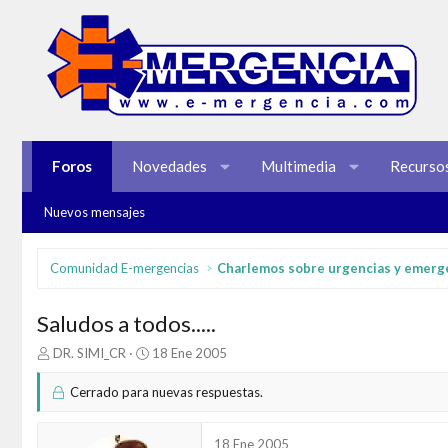
Foros
Novedades
Multimedia
Recurso
Nuevos mensajes
Comunidad E-mergencias
Charlemos sobre urgencias y emerg
Saludos a todos.....
I
F
DR. SIMI_CR
18 Ene 2005
n
e
i
c
Cerrado para nuevas respuestas.
c
h
i
a
a
d
18 Ene 2005