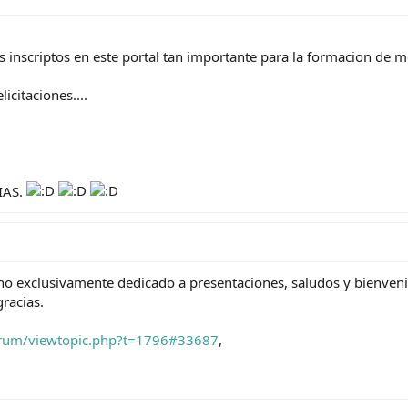
os inscriptos en este portal tan importante para la formacion de
icitaciones....
IAS.
uno exclusivamente dedicado a presentaciones, saludos y bienveni
gracias.
orum/viewtopic.php?t=1796#33687
,