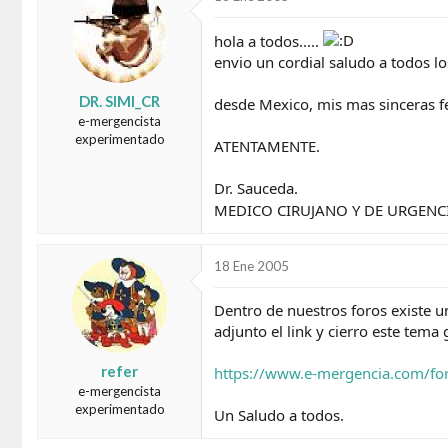
d
e
o
i
hola a todos.....
r
n
envio un cordial saludo a todos l
d
i
e
c
DR. SIMI_CR
l
i
desde Mexico, mis mas sinceras fel
t
o
e-mergencista
e
experimentado
ATENTAMENTE.
m
a
Dr. Sauceda.
MEDICO CIRUJANO Y DE URGENC
18 Ene 2005
Dentro de nuestros foros existe 
adjunto el link y cierro este tema 
refer
https://www.e-mergencia.com/f
e-mergencista
experimentado
Un Saludo a todos.