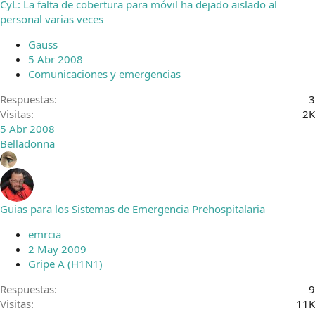
CyL: La falta de cobertura para móvil ha dejado aislado al
r
personal varias veces
r
a
Gauss
d
5 Abr 2008
o
Comunicaciones y emergencias
Respuestas
3
Visitas
2K
5 Abr 2008
Belladonna
Guias para los Sistemas de Emergencia Prehospitalaria
emrcia
2 May 2009
Gripe A (H1N1)
Respuestas
9
Visitas
11K