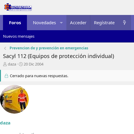
Foros
Novedades
Acceder
Multimedia
Regístrate
Recursos
Nuevos mensajes
Prevencion de y prevención en emergencias
Sacyl 112 (Equipos de protección individual)
I
F
daza
20 Dic 2004
n
e
i
c
Cerrado para nuevas respuestas.
c
h
i
a
a
d
d
e
o
i
r
n
d
i
e
c
daza
l
i
t
o
e