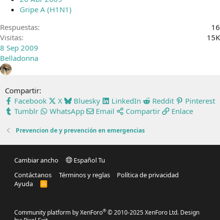
Gripe A (H1N1)
Respuestas
16
Visitas
15K
8 Sep 2009
Belladonna
Compartir:
Facebook
X
Bluesky
LinkedIn
Reddit
Pinterest
Tumblr
WhatsApp
Email
Compartir
Enlace
Prevencion de y prevención en emergencias
Cambiar ancho
Español Tu
Contáctanos
Términos y reglas
Política de privacidad
Ayuda
R
S
S
®
Community platform by XenForo
© 2010-2025 XenForo Ltd.
Design