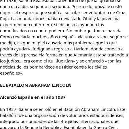
En 1936, Salaria Kea estaba convencida de que la igualdad se
gana día a día, segundo a segundo. Pese a ello, quizá le costó
digerir el desprecio que sintió al solicitar ser voluntaria de Cruz
Roja. Las inundaciones habían devastado Ohio y la joven, ya
experimentada enfermera, se dispuso a ayudar a los
damnificados en cuanto pudiera. Sin embargo, fue rechazada.
Como revelaría muchos años después, «la única razón, según se
me dijo, es que mi piel causaría más problemas que lo que
podría ayudar». Indignada regresó a Harlem, donde conoció a
través de la prensa «la forma en que Alemania estaba tratando a
los judíos... era como el Ku Klux Klan» y se enfureció «con las
noticias de los bombardeos de Hitler contra los civiles
españoles».
EL BATALLÓN ABRAHAM LINCOLN
Alcanzó España en el año 1937
En 1937, Salaria se enroló en el Batallón Abraham Lincoln. Este
batallón fue una organización de voluntarios estadounidenses,
integrado por unidades de las Brigadas Internacionales que
apoyaron la Segunda República Española en la Guerra Civil.