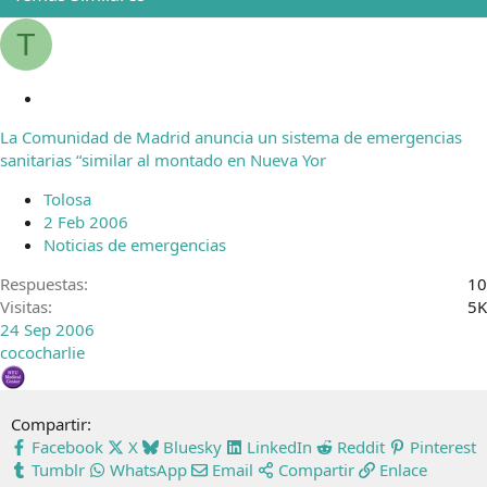
T
C
e
La Comunidad de Madrid anuncia un sistema de emergencias
r
sanitarias “similar al montado en Nueva Yor
r
a
Tolosa
d
2 Feb 2006
o
Noticias de emergencias
Respuestas
10
Visitas
5K
24 Sep 2006
cococharlie
Compartir:
Facebook
X
Bluesky
LinkedIn
Reddit
Pinterest
Tumblr
WhatsApp
Email
Compartir
Enlace