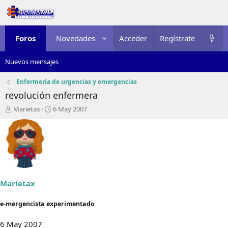
Foros
Novedades
Acceder
Multimedia
Regístrate
Recursos
Nuevos mensajes
Enfermería de urgencias y emergencias
revolución enfermera
I
F
Marietax
6 May 2007
n
e
i
c
c
h
i
a
a
d
d
e
o
i
r
n
Marietax
d
i
e
c
e-mergencista experimentado
l
i
t
o
6 May 2007
e