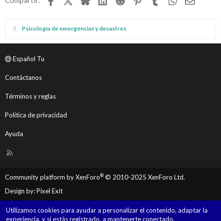
Psicología de emergencias y desastres
Español Tu
Contáctanos
Términos y reglas
Política de privacidad
Ayuda
R
S
S
®
Community platform by XenForo
© 2010-2025 XenForo Ltd.
Design by:
Pixel Exit
Utilizamos cookies para ayudar a personalizar el contenido, adaptar la
experiencia, y si estás registrado, a mantenerte conectado.