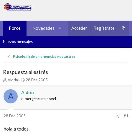
Foros
Novedades
Multimedia
Acceder
Regístrate
Recursos
Nuevos mensajes
Psicología de emergencias y desastres
Respuesta al estrés
I
F
Aldrin
28 Ene 2005
n
e
i
c
Aldrin
A
c
h
e-mergencista novel
i
a
a
d
d
e
28 Ene 2005
#1
o
i
r
n
d
i
hola a todos,