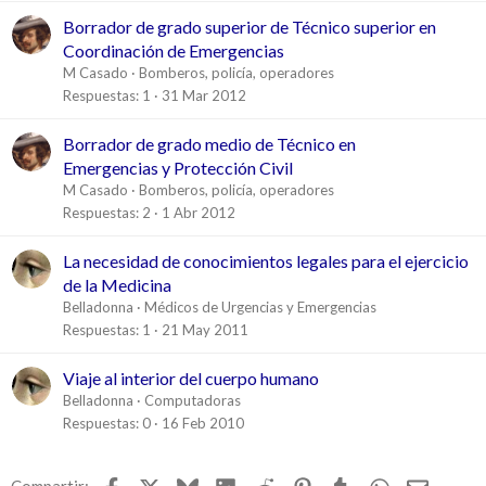
C
Borrador de grado superior de Técnico superior en
e
Coordinación de Emergencias
r
M Casado
Bomberos, policía, operadores
r
Respuestas
1
31 Mar 2012
a
d
C
Borrador de grado medio de Técnico en
o
e
Emergencias y Protección Civil
r
M Casado
Bomberos, policía, operadores
r
Respuestas
2
1 Abr 2012
a
d
La necesidad de conocimientos legales para el ejercicio
o
de la Medicina
Belladonna
Médicos de Urgencias y Emergencias
Respuestas
1
21 May 2011
Viaje al interior del cuerpo humano
Belladonna
Computadoras
Respuestas
0
16 Feb 2010
Facebook
X
Bluesky
LinkedIn
Reddit
Pinterest
Tumblr
WhatsApp
Email
Compartir: