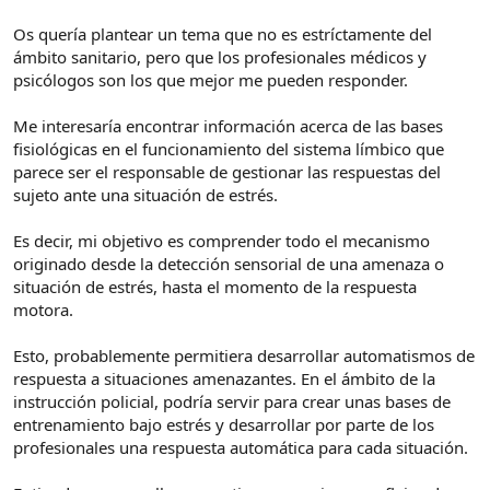
e
c
l
i
Os quería plantear un tema que no es estríctamente del
t
o
ámbito sanitario, pero que los profesionales médicos y
e
psicólogos son los que mejor me pueden responder.
m
a
Me interesaría encontrar información acerca de las bases
fisiológicas en el funcionamiento del sistema límbico que
parece ser el responsable de gestionar las respuestas del
sujeto ante una situación de estrés.
Es decir, mi objetivo es comprender todo el mecanismo
originado desde la detección sensorial de una amenaza o
situación de estrés, hasta el momento de la respuesta
motora.
Esto, probablemente permitiera desarrollar automatismos de
respuesta a situaciones amenazantes. En el ámbito de la
instrucción policial, podría servir para crear unas bases de
entrenamiento bajo estrés y desarrollar por parte de los
profesionales una respuesta automática para cada situación.