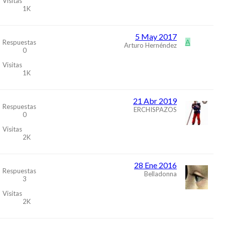
Visitas
1K
5 May 2017
A
Respuestas
Arturo Hernéndez
0
Visitas
1K
21 Abr 2019
Respuestas
ERCHISPAZOS
0
Visitas
2K
28 Ene 2016
Respuestas
Belladonna
3
Visitas
2K