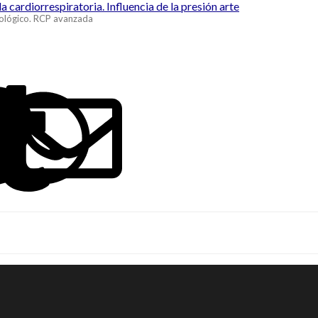
cardiorrespiratoria. Influencia de la presión arte
ológico. RCP avanzada
ook
LinkedIn
Reddit
Pinterest
Tumblr
WhatsApp
Email