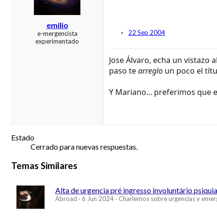
emilio
22 Sep 2004
e-mergencista
experimentado
Jose Álvaro, echa un vistazo 
paso te
arreglo
un poco el tít
Y Mariano... preferimos que 
Estado
Cerrado para nuevas respuestas.
Temas Similares
Alta de urgencia pré ingresso involuntário psiqui
Abroad
6 Jun 2024
Charlemos sobre urgencias y emer