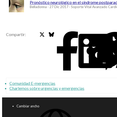
Pronóstico neurológico en el síndrome postparada 
Belladonna
27 Dic 2017
Soporte Vital Avanzado Cardi
X
Bluesky
Faceb
Compartir:
Comunidad E-mergencias
Charlemos sobre urgencias y emergencias
Cambiar ancho