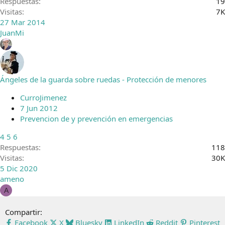
Respuestas
19
Visitas
7K
27 Mar 2014
JuanMi
Ángeles de la guarda sobre ruedas - Protección de menores
CurroJimenez
7 Jun 2012
Prevencion de y prevención en emergencias
4
5
6
Respuestas
118
Visitas
30K
5 Dic 2020
ameno
A
Compartir:
Facebook
X
Bluesky
LinkedIn
Reddit
Pinterest