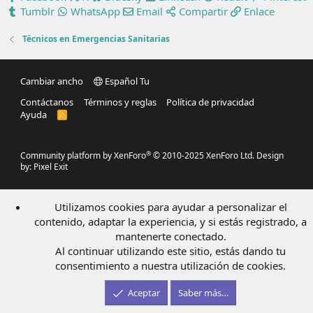
Tumblr
WhatsApp
Email
Compartir
Enlace
Técnicos en Emergencias Sanitarias
Cambiar ancho
Español Tu
Contáctanos
Términos y reglas
Política de privacidad
Ayuda
R
S
S
®
Community platform by XenForo
© 2010-2025 XenForo Ltd.
Design
by:
Pixel Exit
Utilizamos cookies para ayudar a personalizar el
contenido, adaptar la experiencia, y si estás registrado, a
mantenerte conectado.
Al continuar utilizando este sitio, estás dando tu
consentimiento a nuestra utilización de cookies.
Aceptar
Saber más…