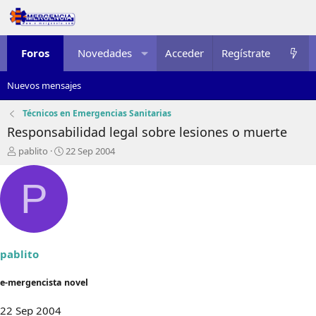
Foros
Novedades
Acceder
Multimedia
Regístrate
Recursos
Nuevos mensajes
Técnicos en Emergencias Sanitarias
Responsabilidad legal sobre lesiones o muerte
I
F
pablito
22 Sep 2004
n
e
i
c
P
c
h
i
a
a
d
d
e
o
i
r
n
pablito
d
i
e
c
e-mergencista novel
l
i
t
o
22 Sep 2004
e