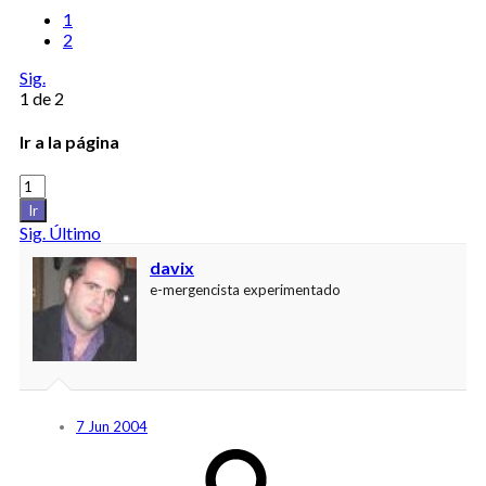
1
2
Sig.
1 de 2
Ir a la página
Ir
Sig.
Último
davix
e-mergencista experimentado
7 Jun 2004