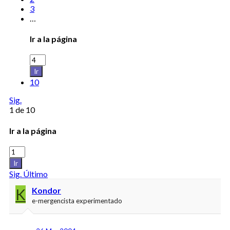
3
…
Ir a la página
Ir
10
Sig.
1 de 10
Ir a la página
Ir
Sig.
Último
K
Kondor
e-mergencista experimentado