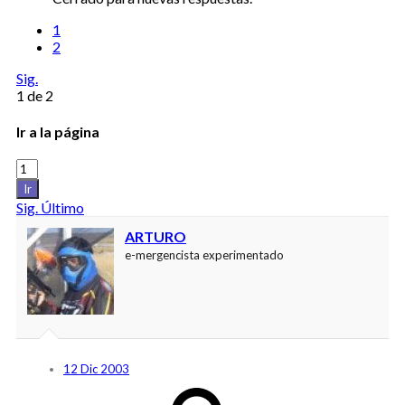
1
2
Sig.
1 de 2
Ir a la página
Ir
Sig.
Último
ARTURO
e-mergencista experimentado
12 Dic 2003