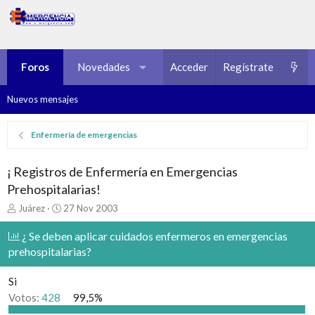
Foros
Novedades
Multimedia
Acceder
Regístrate
Recursos
Nuevos mensajes
Enfermería de emergencias
¡ Registros de Enfermería en Emergencias
Prehospitalarias!
I
F
Juárez
27 Nov 2003
n
e
i
c
¿ Se deben aplicar cuidados enfermeros en emergencias
c
h
prehospitalarias?
i
a
a
d
Si
d
e
o
i
Votos:
428
99,5%
r
n