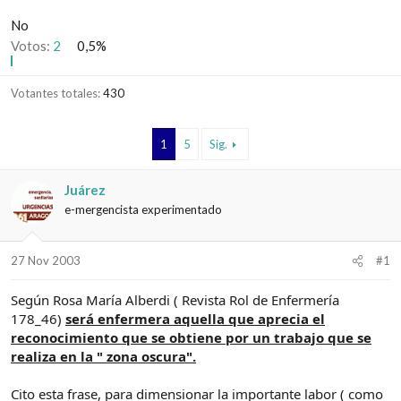
d
i
No
e
c
l
i
Votos:
2
0,5%
t
o
e
m
Votantes totales
430
a
1
5
Sig.
Juárez
e-mergencista experimentado
27 Nov 2003
#1
Según Rosa María Alberdi ( Revista Rol de Enfermería
178_46)
será enfermera aquella que aprecia el
reconocimiento que se obtiene por un trabajo que se
realiza en la " zona oscura".
Cito esta frase, para dimensionar la importante labor ( como