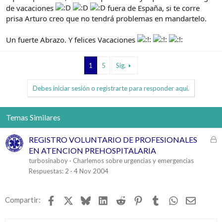
de vacaciones
fuera de España, si te corre
prisa Arturo creo que no tendrá problemas en mandartelo.
Un fuerte Abrazo. Y felices Vacaciones
1
5
Sig.
Debes iniciar sesión o registrarte para responder aquí.
Temas Similares
C
REGISTRO VOLUNTARIO DE PROFESIONALES
e
EN ATENCION PREHOSPITALARIA
r
turbosinaboy
Charlemos sobre urgencias y emergencias
r
Respuestas
2
4 Nov 2004
a
d
Facebook
X
Bluesky
LinkedIn
Reddit
Pinterest
Tumblr
WhatsApp
Email
Compartir:
o