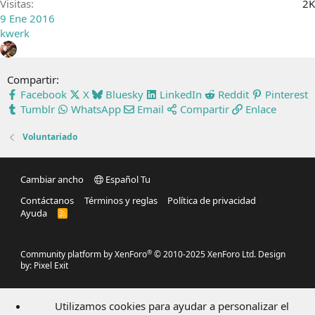
Visitas
2K
9 Ene 2016
kwerk
Compartir:
Facebook
X
Bluesky
LinkedIn
Reddit
Pinterest
Tumblr
WhatsApp
Email
Compartir
Enlace
Voluntariado
Cambiar ancho
Español Tu
Contáctanos
Términos y reglas
Política de privacidad
Ayuda
R
S
S
®
Community platform by XenForo
© 2010-2025 XenForo Ltd.
Design
by:
Pixel Exit
Utilizamos cookies para ayudar a personalizar el