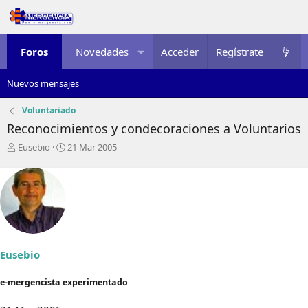
Foros
Novedades
Acceder
Multimedia
Regístrate
Recursos
Nuevos mensajes
Voluntariado
Reconocimientos y condecoraciones a Voluntarios
I
F
Eusebio
21 Mar 2005
n
e
i
c
c
h
i
a
a
d
d
e
o
i
r
n
Eusebio
d
i
e
c
e-mergencista experimentado
l
i
t
o
e