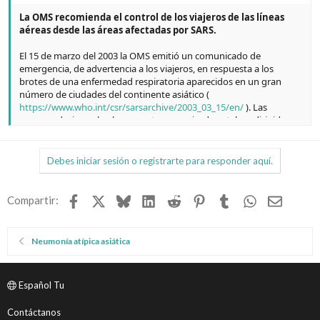
La OMS recomienda el control de los viajeros de las líneas
aéreas desde las áreas afectadas por SARS.
El 15 de marzo del 2003 la OMS emitió un comunicado de
emergencia, de advertencia a los viajeros, en respuesta a los
brotes de una enfermedad respiratoria aparecidos en un gran
número de ciudades del continente asiático (
https://www.who.int/csr/sarsarchive/2003_03_15/en/
). Las
recomendaciones hechas en este comunicado estaban dirigidas a
prevenir la propagación internacional de la enfermedad mediante
información al público y a profesionales, controlando a las
personas enfermas, aumentar la vigilancia y manejar los casos con
Debes iniciar sesión o registrarte para responder aquí.
gran rapidez. El 27 de marzo (
https://www.who.int/csr/sarsarchive/2003_03_27/en/
) se
recomendaron más medidas para prevenir la propagación de la
Facebook
X
Bluesky
LinkedIn
Reddit
Pinterest
Tumblr
WhatsApp
Email
Compartir:
enfermedad a nivel internacional mediante el control y selección
(screening) de los pasajeros que abandonaban las zonas
afectadas. Estas recomendaciones se describen con más detalle en
Neumonía atípica asiática
el artículo siguiente. El 2 de abril la OMS hizo más
recomendaciones dirigidas directamente a la seguridad de los
viajeros, advirtiendo que los viajes que fueran a realizar, que no
Español Tu
fueran esenciales, a Hong Kong y Guangdong se pospusieran (
https://www.who.int/csr/sarsarchive/2003_04_02/en/
). Además de
Contáctanos
estas recomendaciones, los países podían establecer otras