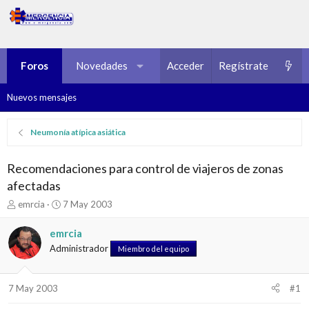
Foros
Novedades
Multimedia
Acceder
Regístrate
Recursos
Nuevos mensajes
Neumonía atípica asiática
Recomendaciones para control de viajeros de zonas
afectadas
I
F
emrcia
7 May 2003
n
e
i
c
emrcia
c
h
Administrador
Miembro del equipo
i
a
a
d
d
e
7 May 2003
#1
o
i
r
n