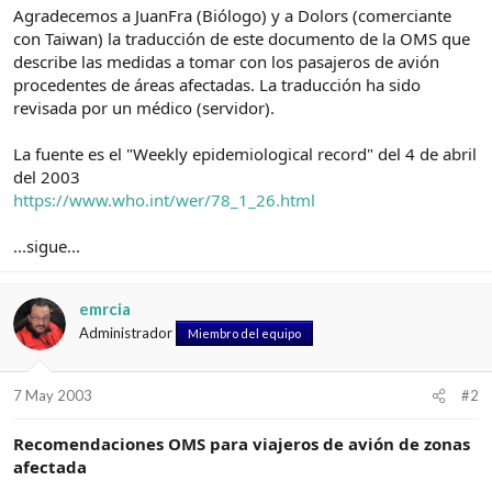
d
i
Agradecemos a JuanFra (Biólogo) y a Dolors (comerciante
e
c
con Taiwan) la traducción de este documento de la OMS que
l
i
describe las medidas a tomar con los pasajeros de avión
t
o
procedentes de áreas afectadas. La traducción ha sido
e
revisada por un médico (servidor).
m
a
La fuente es el "Weekly epidemiological record" del 4 de abril
del 2003
https://www.who.int/wer/78_1_26.html
...sigue...
emrcia
Administrador
Miembro del equipo
7 May 2003
#2
Recomendaciones OMS para viajeros de avión de zonas
afectada