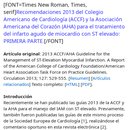
d
i
[FONT=Times New Roman, Times,
e
c
serif]
Recomendaciones 2013 del Colegio
l
i
Americano de Cardiología (ACCF) y la Asociación
t
o
e
Americana del Corazón (AHA) para el tratamiento
m
del infarto agudo de miocardio con ST elevado:
a
PRIMERA PARTE.
[/FONT]
Artículo original
: 2013 ACCF/AHA Guideline for the
Management of ST-Elevation Myocardial Infarction. A Report
of the American College of Cardiology Foundation/American
Heart Association Task Force on Practice Guidelines.
Circulation 2013; 127: 529-555. [
Resumen
] [
Artículos
relacionados
] Texto completo: [
HTML
] [
PDF
].
Introducción
Recientemente se han publicado las guías 2013 de la ACCF y
la AHA para el manejo del IAM con ST elevado. Previamente,
también fueron publicadas las guías de este mismo proceso
de la Sociedad Europea de Cardiología [1], realizándose el
comentario oportuno en esta revista electrónica [2].