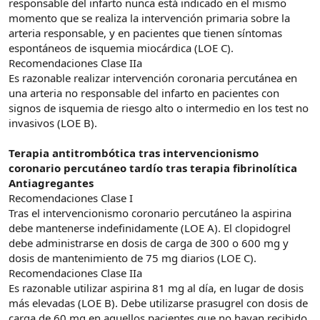
responsable del infarto nunca está indicado en el mismo
momento que se realiza la intervención primaria sobre la
arteria responsable, y en pacientes que tienen síntomas
espontáneos de isquemia miocárdica (LOE C).
Recomendaciones Clase IIa
Es razonable realizar intervención coronaria percutánea en
una arteria no responsable del infarto en pacientes con
signos de isquemia de riesgo alto o intermedio en los test no
invasivos (LOE B).
Terapia antitrombótica tras intervencionismo
coronario percutáneo tardío tras terapia fibrinolítica
Antiagregantes
Recomendaciones Clase I
Tras el intervencionismo coronario percutáneo la aspirina
debe mantenerse indefinidamente (LOE A). El clopidogrel
debe administrarse en dosis de carga de 300 o 600 mg y
dosis de mantenimiento de 75 mg diarios (LOE C).
Recomendaciones Clase IIa
Es razonable utilizar aspirina 81 mg al día, en lugar de dosis
más elevadas (LOE B). Debe utilizarse prasugrel con dosis de
carga de 60 mg en aquellos pacientes que no hayan recibido