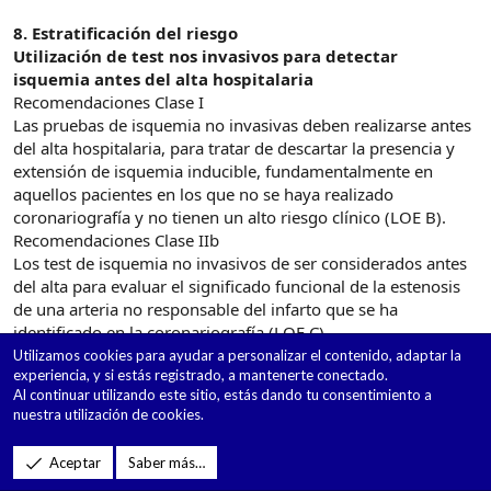
8. Estratificación del riesgo
Utilización de test nos invasivos para detectar
isquemia antes del alta hospitalaria
Recomendaciones Clase I
Las pruebas de isquemia no invasivas deben realizarse antes
del alta hospitalaria, para tratar de descartar la presencia y
extensión de isquemia inducible, fundamentalmente en
aquellos pacientes en los que no se haya realizado
coronariografía y no tienen un alto riesgo clínico (LOE B).
Recomendaciones Clase IIb
Los test de isquemia no invasivos de ser considerados antes
del alta para evaluar el significado funcional de la estenosis
de una arteria no responsable del infarto que se ha
identificado en la coronariografía (LOE C).
Utilizamos cookies para ayudar a personalizar el contenido, adaptar la
experiencia, y si estás registrado, a mantenerte conectado.
Valoración de la función del ventrículo izquierdo
Al continuar utilizando este sitio, estás dando tu consentimiento a
Recomendaciones Clase I
nuestra utilización de cookies.
Debe ser valorada en todos los pacientes (LOE C). Los
pacientes que inicialmente presentan alteración de la fracción
Aceptar
Saber más…
de eyección del ventrículo izquierdo y que son posibles