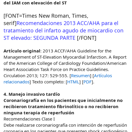
del IAM con elevación del ST
[FONT=Times New Roman, Times,
serif]
Recomendaciones 2013 ACC/AHA para el
tratamiento del infarto agudo de miocardio con
ST elevado: SEGUNDA PARTE
[/FONT]
Artículo original
: 2013 ACCF/AHA Guideline for the
Management of ST-Elevation Myocardial Infarction. A Report
of the American College of Cardiology Foundation/American
Heart Association Task Force on Practice Guidelines.
Circulation 2013; 127: 529-555. [
Resumen
] [
Artículos
relacionados
] Texto completo: [
HTML
] [
PDF
].
4. Manejo invasivo tardío
Coronariografía en los pacientes que inicialmente no
recibieron tratamiento fibrinolítico o no recibieron
ninguna terapia de reperfusión
Recomendaciones Clase I
Debe realizarse coronariografía con intención de reperfusión
coronaria en los pacientes que presenten shock cardiogénico