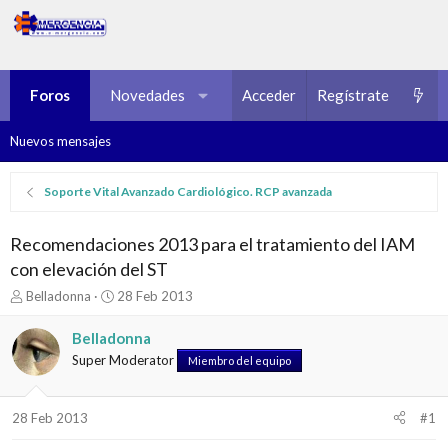
Foros
Novedades
Multimedia
Acceder
Regístrate
Recursos
Nuevos mensajes
Soporte Vital Avanzado Cardiológico. RCP avanzada
Recomendaciones 2013 para el tratamiento del IAM
con elevación del ST
I
F
Belladonna
28 Feb 2013
n
e
i
c
Belladonna
c
h
Super Moderator
Miembro del equipo
i
a
a
d
d
e
28 Feb 2013
#1
o
i
r
n