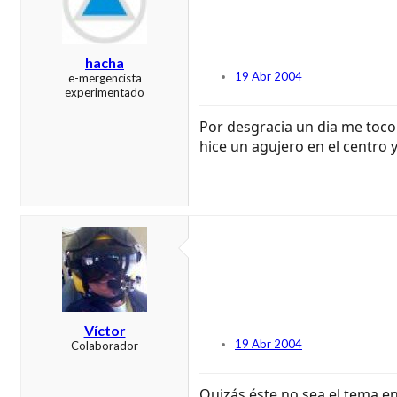
hacha
19 Abr 2004
e-mergencista
experimentado
Por desgracia un dia me toco 
hice un agujero en el centro
Víctor
19 Abr 2004
Colaborador
Quizás éste no sea el tema e