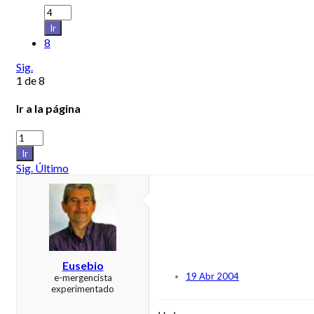
Ir
8
Sig.
1 de 8
Ir a la página
Ir
Sig.
Último
Eusebio
19 Abr 2004
e-mergencista
experimentado