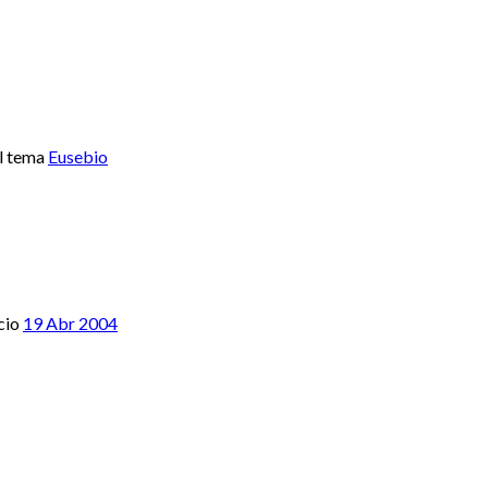
l tema
Eusebio
cio
19 Abr 2004