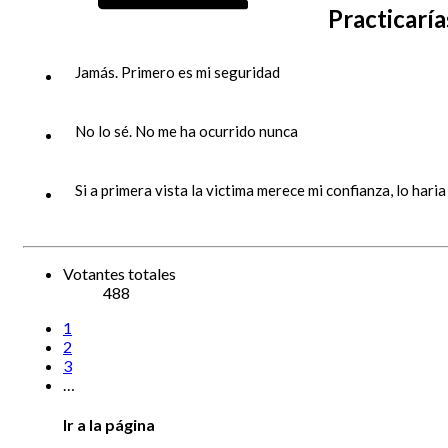
Practicaría
Jamás. Primero es mi seguridad
No lo sé. No me ha ocurrido nunca
Si a primera vista la victima merece mi confianza, lo haria
Votantes totales
488
1
2
3
…
Ir a la página