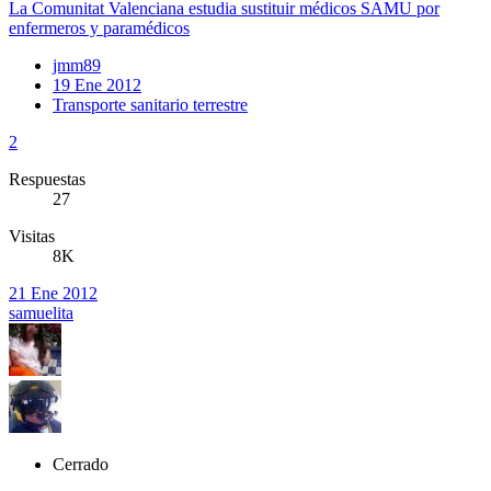
La Comunitat Valenciana estudia sustituir médicos SAMU por
enfermeros y paramédicos
jmm89
19 Ene 2012
Transporte sanitario terrestre
2
Respuestas
27
Visitas
8K
21 Ene 2012
samuelita
Cerrado