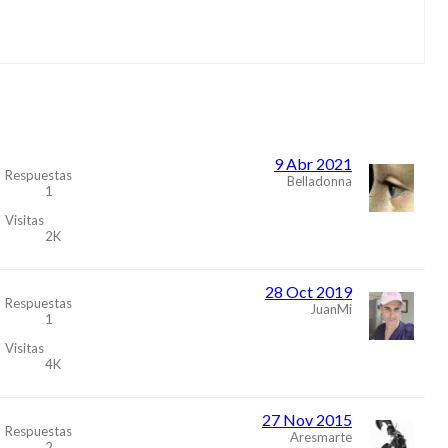
9 Abr 2021
Respuestas
Belladonna
1
Visitas
2K
28 Oct 2019
Respuestas
JuanMi
1
Visitas
4K
27 Nov 2015
Respuestas
Aresmarte
2