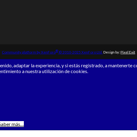
®
Community platform by XenForo
© 2010-2025 XenForo Ltd.
Design by:
Pixel Exit
nido, adaptar la experiencia, y si estás registrado, a mantenerte 
entimiento a nuestra utilización de cookies.
Saber más…