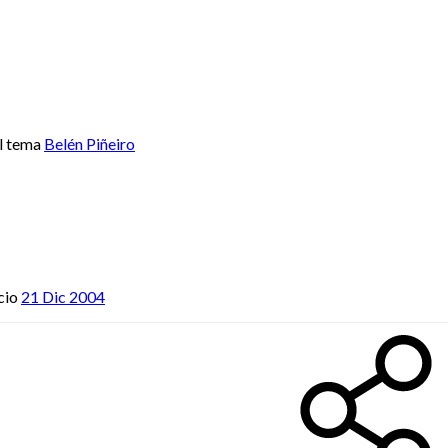
l tema
Belén Piñeiro
cio
21 Dic 2004