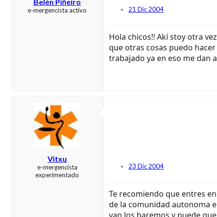
Belén Piñeiro
21 Dic 2004
e-mergencista activo
Hola chicos!! Akí stoy otra v
que otras cosas puedo hacer 
trabajado ya en eso me dan al
Vitxu
23 Dic 2004
e-mergencista
experimentado
Te recomiendo que entres en l
de la comunidad autonoma e 
van los baremos y puede que 