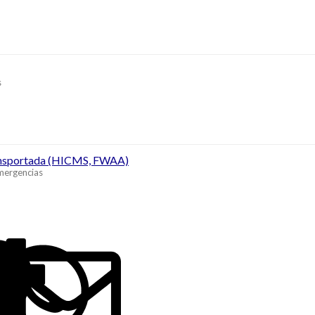
s
ransportada (HICMS, FWAA)
emergencias
ook
LinkedIn
Reddit
Pinterest
Tumblr
WhatsApp
Email