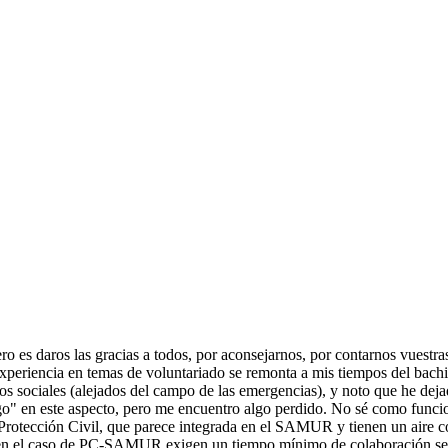
es daros las gracias a todos, por aconsejarnos, por contarnos vuestras
 experiencia en temas de voluntariado se remonta a mis tiempos del bach
os sociales (alejados del campo de las emergencias), y noto que he deja
go" en este aspecto, pero me encuentro algo perdido. No sé como funci
Protección Civil, que parece integrada en el SAMUR y tienen un aire c
si en el caso de PC-SAMUR exigen un tiempo mínimo de colaboración se