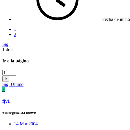
Fecha de inicio
1
2
Sig.
1 de 2
Ir a la página
Ir
Sig.
Último
F
fjv1
e-mergencista nuevo
14 Mar 2004