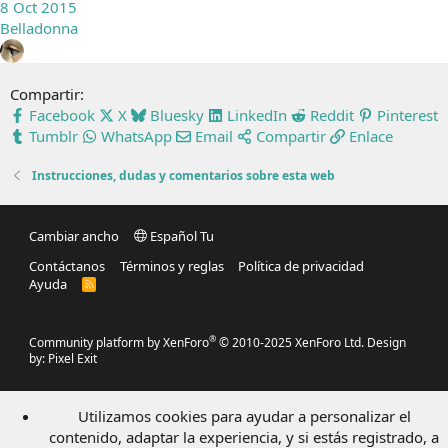
8 Oct 2015
Belladonna
Compartir:
Facebook
X
Bluesky
LinkedIn
Reddit
Pinterest
Tumblr
WhatsApp
Email
Compartir
Enlace
Instrucciones, dudas y comentarios sobre esta web
Cambiar ancho
Español Tu
Contáctanos
Términos y reglas
Política de privacidad
Ayuda
R
S
S
®
Community platform by XenForo
© 2010-2025 XenForo Ltd.
Design
by:
Pixel Exit
Utilizamos cookies para ayudar a personalizar el
contenido, adaptar la experiencia, y si estás registrado, a