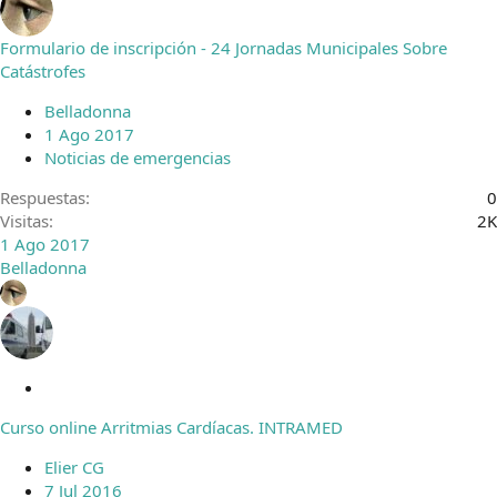
Formulario de inscripción - 24 Jornadas Municipales Sobre
Catástrofes
Belladonna
1 Ago 2017
Noticias de emergencias
Respuestas
0
Visitas
2K
1 Ago 2017
Belladonna
C
e
Curso online Arritmias Cardíacas. INTRAMED
r
r
Elier CG
a
7 Jul 2016