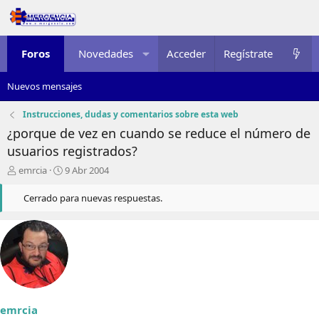
Foros
Novedades
Acceder
Multimedia
Regístrate
Recursos
Nuevos mensajes
Instrucciones, dudas y comentarios sobre esta web
¿porque de vez en cuando se reduce el número de
usuarios registrados?
I
F
emrcia
9 Abr 2004
n
e
i
c
Cerrado para nuevas respuestas.
c
h
i
a
a
d
d
e
o
i
r
n
d
i
e
c
emrcia
l
i