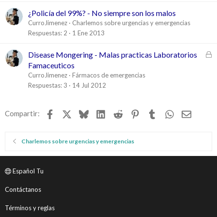
¿Policía del 99%? - No siempre son los malos
CurroJimenez
Charlemos sobre urgencias y emergencias
Respuestas
2
1 Ene 2013
C
Disease Mongering - Malas practicas Laboratorios
e
Famaceuticos
r
CurroJimenez
Fármacos de emergencias
r
Respuestas
3
14 Jul 2012
a
d
Facebook
X
Bluesky
LinkedIn
Reddit
Pinterest
Tumblr
WhatsApp
Email
Compartir:
o
Charlemos sobre urgencias y emergencias
Español Tu
Contáctanos
Términos y reglas