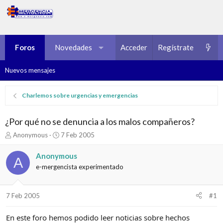
Foros
Novedades
Multimedia
Acceder
Regístrate
Recursos
Nuevos mensajes
Charlemos sobre urgencias y emergencias
¿Por qué no se denuncia a los malos compañeros?
I
F
Anonymous
7 Feb 2005
n
e
i
c
Anonymous
A
c
h
e-mergencista experimentado
i
a
a
d
d
e
7 Feb 2005
#1
o
i
r
n
d
i
En este foro hemos podido leer noticias sobre hechos