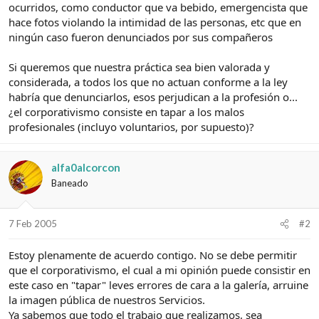
e
c
ocurridos, como conductor que va bebido, emergencista que
l
i
hace fotos violando la intimidad de las personas, etc que en
t
o
ningún caso fueron denunciados por sus compañeros
e
m
Si queremos que nuestra práctica sea bien valorada y
a
considerada, a todos los que no actuan conforme a la ley
habría que denunciarlos, esos perjudican a la profesión o...
¿el corporativismo consiste en tapar a los malos
profesionales (incluyo voluntarios, por supuesto)?
alfa0alcorcon
Baneado
7 Feb 2005
#2
Estoy plenamente de acuerdo contigo. No se debe permitir
que el corporativismo, el cual a mi opinión puede consistir en
este caso en "tapar" leves errores de cara a la galería, arruine
la imagen pública de nuestros Servicios.
Ya sabemos que todo el trabajo que realizamos, sea