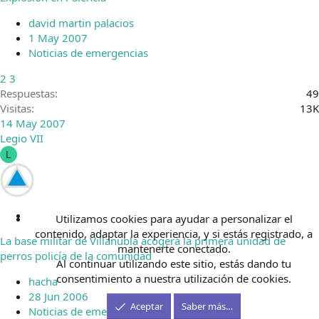
r
r
david martin palacios
a
1 May 2007
d
Noticias de emergencias
o
2
3
Respuestas
49
Visitas
13K
14 May 2007
Legio VII
L
C
Utilizamos cookies para ayudar a personalizar el
e
contenido, adaptar la experiencia, y si estás registrado, a
La base militar de Villanubla acogerá la primera unidad de
r
mantenerte conectado.
perros policía de la comunidad
r
Al continuar utilizando este sitio, estás dando tu
a
consentimiento a nuestra utilización de cookies.
hacha
d
28 Jun 2006
o
Aceptar
Saber más…
Noticias de emergencias