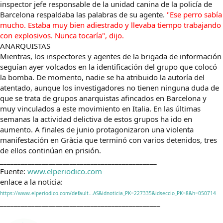
inspector jefe responsable de la unidad canina de la policía de
Barcelona respaldaba las palabras de su agente.
"Ese perro sabía
mucho. Estaba muy bien adiestrado y llevaba tiempo trabajando
con explosivos. Nunca tocaría", dijo.
ANARQUISTAS
Mientras, los inspectores y agentes de la brigada de información
seguían ayer volcados en la identificación del grupo que colocó
la bomba. De momento, nadie se ha atribuido la autoría del
atentado, aunque los investigadores no tienen ninguna duda de
que se trata de grupos anarquistas afincados en Barcelona y
muy vinculados a este movimiento en Italia. En las últimas
semanas la actividad delictiva de estos grupos ha ido en
aumento. A finales de junio protagonizaron una violenta
manifestación en Gràcia que terminó con varios detenidos, tres
de ellos continúan en prisión.
_____________________________________________
Fuente:
www.elperiodico.com
enlace a la noticia:
https://www.elperiodico.com/default...AS&idnoticia_PK=227335&idseccio_PK=8&h=050714
______________________________________________