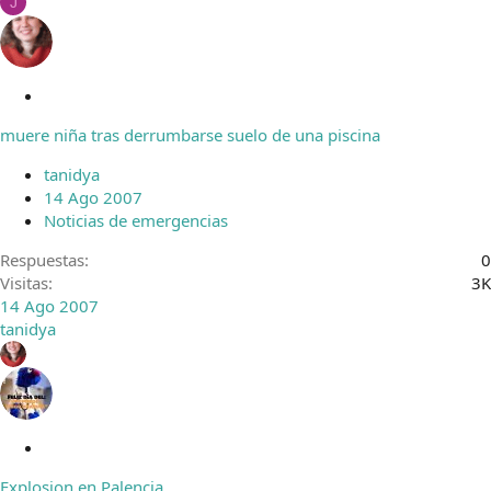
J
C
e
muere niña tras derrumbarse suelo de una piscina
r
r
tanidya
a
14 Ago 2007
d
Noticias de emergencias
o
Respuestas
0
Visitas
3K
14 Ago 2007
tanidya
C
e
Explosion en Palencia