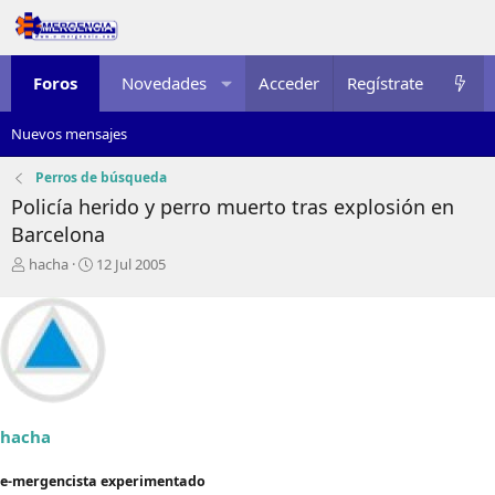
Foros
Novedades
Acceder
Multimedia
Regístrate
Recursos
Nuevos mensajes
Perros de búsqueda
Policía herido y perro muerto tras explosión en
Barcelona
I
F
hacha
12 Jul 2005
n
e
i
c
c
h
i
a
a
d
d
e
o
i
r
n
hacha
d
i
e
c
e-mergencista experimentado
l
i