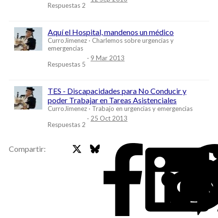
Respuestas
2
Aquí el Hospital, mandenos un médico
CurroJimenez
Charlemos sobre urgencias y
emergencias
9 Mar 2013
Respuestas
5
TES - Discapacidades para No Conducir y
poder Trabajar en Tareas Asistenciales
CurroJimenez
Trabajo en urgencias y emergencias
25 Oct 2013
Respuestas
2
X
Bluesky
Faceb
Compartir: