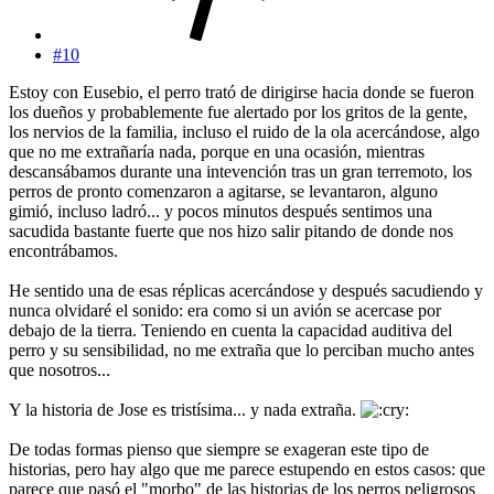
#10
Estoy con Eusebio, el perro trató de dirigirse hacia donde se fueron
los dueños y probablemente fue alertado por los gritos de la gente,
los nervios de la familia, incluso el ruido de la ola acercándose, algo
que no me extrañaría nada, porque en una ocasión, mientras
descansábamos durante una intevención tras un gran terremoto, los
perros de pronto comenzaron a agitarse, se levantaron, alguno
gimió, incluso ladró... y pocos minutos después sentimos una
sacudida bastante fuerte que nos hizo salir pitando de donde nos
encontrábamos.
He sentido una de esas réplicas acercándose y después sacudiendo y
nunca olvidaré el sonido: era como si un avión se acercase por
debajo de la tierra. Teniendo en cuenta la capacidad auditiva del
perro y su sensibilidad, no me extraña que lo perciban mucho antes
que nosotros...
Y la historia de Jose es tristísima... y nada extraña.
De todas formas pienso que siempre se exageran este tipo de
historias, pero hay algo que me parece estupendo en estos casos: que
parece que pasó el "morbo" de las historias de los perros peligrosos