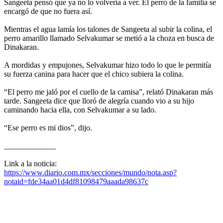
Sangeeta pensó que ya no lo volvería a ver. El perro de la familia se
encargó de que no fuera así.
Mientras el agua lamía los talones de Sangeeta al subir la colina, el
perro amarillo llamado Selvakumar se metió a la choza en busca de
Dinakaran.
A mordidas y empujones, Selvakumar hizo todo lo que le permitía
su fuerza canina para hacer que el chico subiera la colina.
“El perro me jaló por el cuello de la camisa”, relató Dinakaran más
tarde. Sangeeta dice que lloró de alegría cuando vio a su hijo
caminando hacia ella, con Selvakumar a su lado.
“Ese perro es mi dios”, dijo.
_____________
Link a la noticia:
https://www.diario.com.mx/secciones/mundo/nota.asp?
notaid=fde34aa01d4df81098479aaada98637c