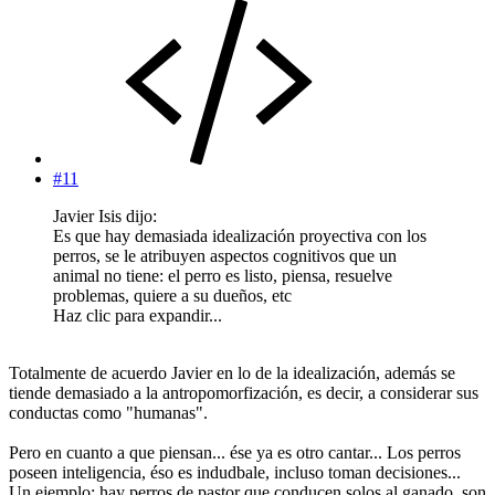
#11
Javier Isis dijo:
Es que hay demasiada idealización proyectiva con los
perros, se le atribuyen aspectos cognitivos que un
animal no tiene: el perro es listo, piensa, resuelve
problemas, quiere a su dueños, etc
Haz clic para expandir...
Totalmente de acuerdo Javier en lo de la idealización, además se
tiende demasiado a la antropomorfización, es decir, a considerar sus
conductas como "humanas".
Pero en cuanto a que piensan... ése ya es otro cantar... Los perros
poseen inteligencia, éso es indudbale, incluso toman decisiones...
Un ejemplo: hay perros de pastor que conducen solos al ganado, son