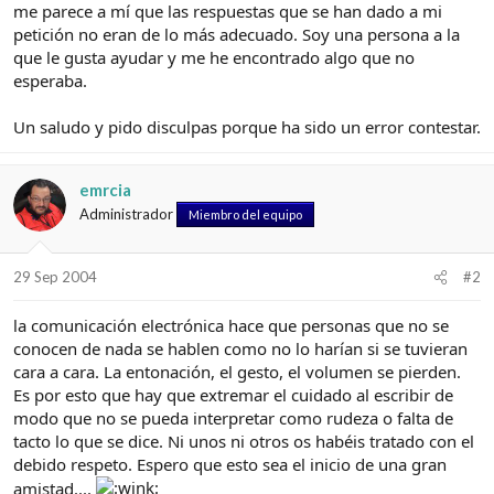
e
c
me parece a mí que las respuestas que se han dado a mi
l
i
petición no eran de lo más adecuado. Soy una persona a la
t
o
que le gusta ayudar y me he encontrado algo que no
e
esperaba.
m
a
Un saludo y pido disculpas porque ha sido un error contestar.
emrcia
Administrador
Miembro del equipo
29 Sep 2004
#2
la comunicación electrónica hace que personas que no se
conocen de nada se hablen como no lo harían si se tuvieran
cara a cara. La entonación, el gesto, el volumen se pierden.
Es por esto que hay que extremar el cuidado al escribir de
modo que no se pueda interpretar como rudeza o falta de
tacto lo que se dice. Ni unos ni otros os habéis tratado con el
debido respeto. Espero que esto sea el inicio de una gran
amistad....