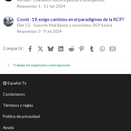
Abroad
Charlemos sobre urgencias y emergencias
Respuestas
1
11 Jun 2024
Covid -19, exige cambios en el paradigmas de la RCP?
Elier CG
Soporte Vital Básico y socorrismo. RCP básica
Respuestas
3
9 Jul 2024
Facebook
X
Bluesky
LinkedIn
Reddit
Pinterest
Tumblr
WhatsApp
Email
Compartir:
Trabajo en urgencias y emergencias
Español Tu
Contáctanos
Términos y reglas
Política de privacidad
Ayuda