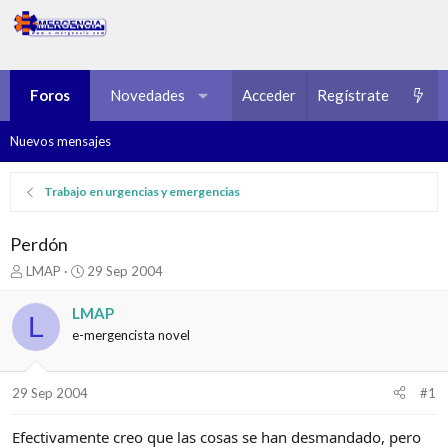
Foros
Novedades
Multimedia
Acceder
Regístrate
Recursos
Nuevos mensajes
Trabajo en urgencias y emergencias
Perdón
I
F
LMAP
29 Sep 2004
n
e
i
c
LMAP
L
c
h
e-mergencista novel
i
a
a
d
d
e
29 Sep 2004
#1
o
i
r
n
d
i
Efectivamente creo que las cosas se han desmandado, pero