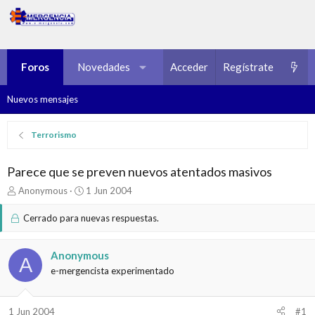
Foros
Novedades
Multimedia
Acceder
Regístrate
Recursos
Nuevos mensajes
Terrorismo
Parece que se preven nuevos atentados masivos
I
F
Anonymous
1 Jun 2004
n
e
i
c
Cerrado para nuevas respuestas.
c
h
i
a
a
d
Anonymous
A
d
e
e-mergencista experimentado
o
i
r
n
d
i
1 Jun 2004
#1