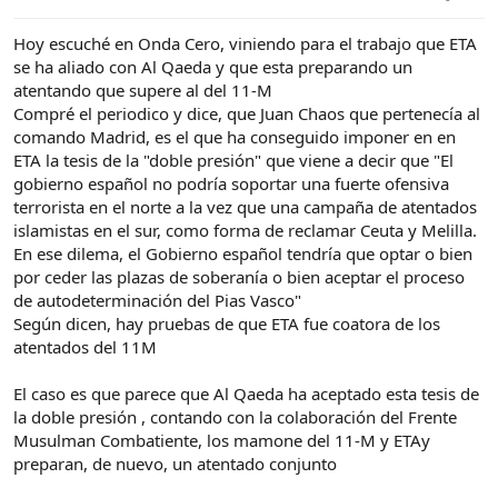
e
c
l
i
Hoy escuché en Onda Cero, viniendo para el trabajo que ETA
t
o
e
se ha aliado con Al Qaeda y que esta preparando un
m
atentando que supere al del 11-M
a
Compré el periodico y dice, que Juan Chaos que pertenecía al
comando Madrid, es el que ha conseguido imponer en en
ETA la tesis de la "doble presión" que viene a decir que "El
gobierno español no podría soportar una fuerte ofensiva
terrorista en el norte a la vez que una campaña de atentados
islamistas en el sur, como forma de reclamar Ceuta y Melilla.
En ese dilema, el Gobierno español tendría que optar o bien
por ceder las plazas de soberanía o bien aceptar el proceso
de autodeterminación del Pias Vasco"
Según dicen, hay pruebas de que ETA fue coatora de los
atentados del 11M
El caso es que parece que Al Qaeda ha aceptado esta tesis de
la doble presión , contando con la colaboración del Frente
Musulman Combatiente, los mamone del 11-M y ETAy
preparan, de nuevo, un atentado conjunto