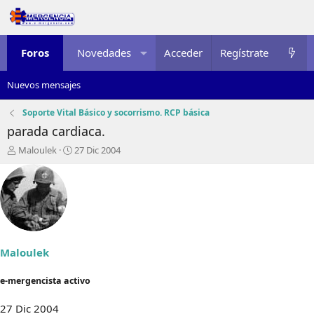
Foros
Novedades
Acceder
Multimedia
Regístrate
Recursos
Nuevos mensajes
Soporte Vital Básico y socorrismo. RCP básica
parada cardiaca.
I
F
Maloulek
27 Dic 2004
n
e
i
c
c
h
i
a
a
d
d
e
o
i
r
n
Maloulek
d
i
e
c
e-mergencista activo
l
i
t
o
27 Dic 2004
e