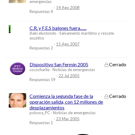
emergencias
14 Ago 2008
Respuestas
4
I
C.R. y F.E.S balones fuera.......
iñaki elustondo
Salvamento marítimo y rescate
acuático
15 Ago 2007
Respuestas
2
Dispositivo San Fermin 2005
Cerrado
cococharlie
Noticias de emergencias
22 Jul 2005
Respuestas
59
Comienza la segunda fase de la
Cerrado
operación salida, con 12 millones de
desplazamientos
polvora_PC
Noticias de emergencias
23 Mar 2005
Respuestas
1