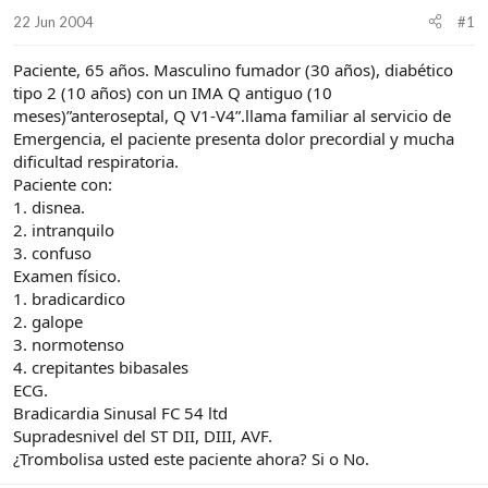
d
i
22 Jun 2004
#1
e
c
l
i
Paciente, 65 años. Masculino fumador (30 años), diabético
t
o
e
tipo 2 (10 años) con un IMA Q antiguo (10
m
meses)”anteroseptal, Q V1-V4”.llama familiar al servicio de
a
Emergencia, el paciente presenta dolor precordial y mucha
dificultad respiratoria.
Paciente con:
1. disnea.
2. intranquilo
3. confuso
Examen físico.
1. bradicardico
2. galope
3. normotenso
4. crepitantes bibasales
ECG.
Bradicardia Sinusal FC 54 ltd
Supradesnivel del ST DII, DIII, AVF.
¿Trombolisa usted este paciente ahora? Si o No.