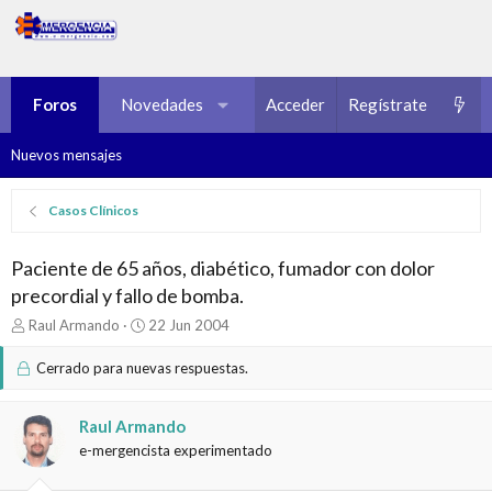
Foros
Novedades
Multimedia
Acceder
Regístrate
Recursos
Nuevos mensajes
Casos Clínicos
Paciente de 65 años, diabético, fumador con dolor
precordial y fallo de bomba.
I
F
Raul Armando
22 Jun 2004
n
e
i
c
Cerrado para nuevas respuestas.
c
h
i
a
a
d
Raul Armando
d
e
e-mergencista experimentado
o
i
r
n