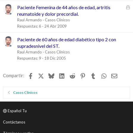
C
Paciente Femenina de 44 años de edad, artritis
e
reumatoide y dolor precordial.
r
Raul Armando
Casos Clínicos
r
Respuestas
6
24 Abr 2009
a
d
Paciente de 60 años de edad diabético tipo 2 con
o
supradesnivel del ST.
Raul Armando
Casos Clínicos
Respuestas
9
18 Dic 2005
Facebook
X
Bluesky
LinkedIn
Reddit
Pinterest
Tumblr
WhatsApp
Email
Compartir:
Casos Clínicos
Español Tu
Contáctanos