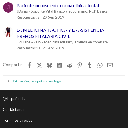
Paciente inconsciente en una clínica dental.
J
JDsmg
Soporte Vital Básico y socorrismo. RCP básica
Respuestas
2
29 Sep 2019
LA MEDICINA TACTICA Y LA ASISTENCIA
PREHOSPITALARIA CIVIL
ERCHISPAZOS
Medicina militar y Trauma en combate
Respuestas
0
21 Abr 2019
Facebook
X
Bluesky
LinkedIn
Reddit
Pinterest
Tumblr
WhatsApp
Email
Compartir:
Titulación, competencias, legal
Español Tu
Contáctanos
Términos y reglas