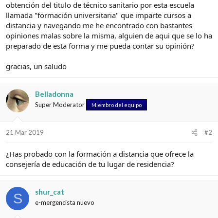
e
c
obtención del titulo de técnico sanitario por esta escuela
l
i
llamada "formación universitaria" que imparte cursos a
t
o
distancia y navegando me he encontrado con bastantes
e
opiniones malas sobre la misma, alguien de aqui que se lo ha
m
preparado de esta forma y me pueda contar su opinión?
a
gracias, un saludo
Belladonna
Super Moderator
Miembro del equipo
21 Mar 2019
#2
¿Has probado con la formación a distancia que ofrece la
consejería de educación de tu lugar de residencia?
shur_cat
S
e-mergencista nuevo