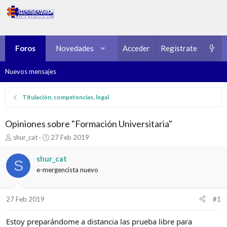
Foros
Novedades
Multimedia
Acceder
Regístrate
Recursos
Nuevos mensajes
Titulación, competencias, legal
Opiniones sobre "Formación Universitaria"
I
F
shur_cat
27 Feb 2019
n
e
i
c
shur_cat
S
c
h
e-mergencista nuevo
i
a
a
d
d
e
27 Feb 2019
#1
o
i
r
n
d
i
Estoy preparándome a distancia las prueba libre para