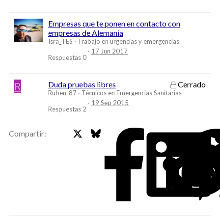
Empresas que te ponen en contacto con
empresas de Alemania
Isra_TES
Trabajo en urgencias y emergencias
17 Jun 2017
Respuestas
0
R
Duda pruebas libres
Cerrado
Ruben_87
Técnicos en Emergencias Sanitarias
19 Sep 2015
Respuestas
2
X
Bluesky
Faceb
Compartir: