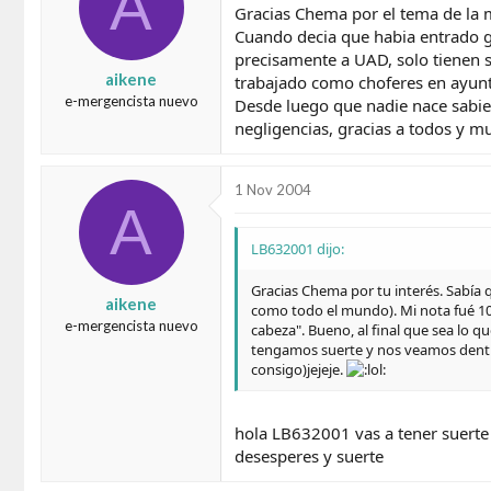
A
Gracias Chema por el tema de la m
Cuando decia que habia entrado g
precisamente a UAD, solo tienen s
aikene
trabajado como choferes en ayunt
e-mergencista nuevo
Desde luego que nadie nace sabie
negligencias, gracias a todos y m
1 Nov 2004
A
LB632001 dijo:
Gracias Chema por tu interés. Sabía q
aikene
como todo el mundo). Mi nota fué 10,
e-mergencista nuevo
cabeza". Bueno, al final que sea lo q
tengamos suerte y nos veamos dentro a
consigo)jejeje.
hola LB632001 vas a tener suerte
desesperes y suerte