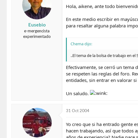
Hola, aikene, ante todo bienvenid
En este medio escribir en mayúscul
Eusebio
para resaltar alguna palabra impor
e-mergencista
experimentado
Chema dijo:
..El tema de la bolsa de trabajo en 
Efectivamente, se cerró un tema 
se respeten las reglas del foro. R
entidades, sin entrar en valorar si 
Un saludo.
31 Oct 2004
Yo creo que si ha entrado gente e
hacen trabajando, así que todos a
años de experiencia? Nadie nace s