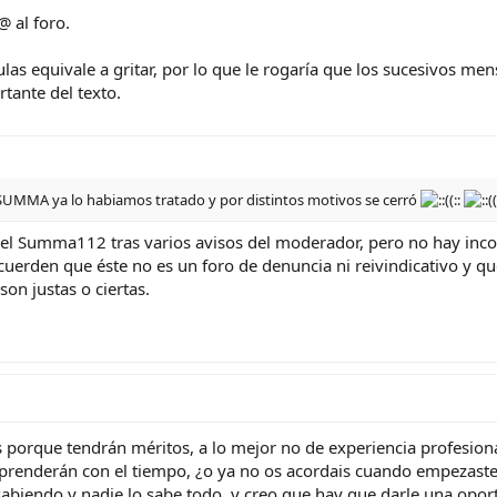
@ al foro.
as equivale a gritar, por lo que le rogaría que los sucesivos mens
tante del texto.
el SUMMA ya lo habiamos tratado y por distintos motivos se cerró
del Summa112 tras varios avisos del moderador, pero no hay inc
ecuerden que éste no es un foro de denuncia ni reivindicativo y q
son justas o ciertas.
s porque tendrán méritos, a lo mejor no de experiencia profesiona
prenderán con el tiempo, ¿o ya no os acordais cuando empezasteis
abiendo y nadie lo sabe todo, y creo que hay que darle una opor