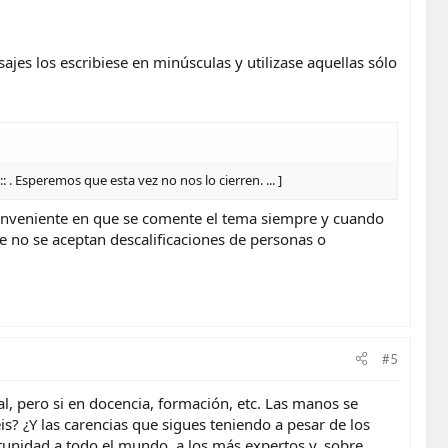
ajes los escribiese en minúsculas y utilizase aquellas sólo
. Esperemos que esta vez no nos lo cierren. ... ]
onveniente en que se comente el tema siempre y cuando
ue no se aceptan descalificaciones de personas o
#5
l, pero si en docencia, formación, etc. Las manos se
? ¿Y las carencias que sigues teniendo a pesar de los
tunidad a todo el mundo, a los más expertos y, sobre