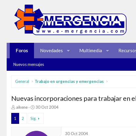
Foros
Novedades
Multimedia
Recurso
Nuevos mensajes
General
Trabajo en urgencias y emergencias
Nuevas incorporaciones para trabajar en
I
F
aikene
30 Oct 2004
n
e
i
c
1
2
Sig.
c
h
i
a
30 Oct 2004
a
d