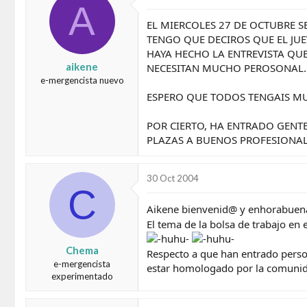
A
d
e
o
i
EL MIERCOLES 27 DE OCTUBRE S
r
n
TENGO QUE DECIROS QUE EL JU
d
i
HAYA HECHO LA ENTREVISTA QUE
e
c
aikene
NECESITAN MUCHO PEROSONAL.
l
i
e-mergencista nuevo
t
o
e
ESPERO QUE TODOS TENGAIS MU
m
a
POR CIERTO, HA ENTRADO GENT
PLAZAS A BUENOS PROFESIONAL
30 Oct 2004
C
Aikene bienvenid@ y enhorabuena
El tema de la bolsa de trabajo en
Chema
Respecto a que han entrado person
e-mergencista
estar homologado por la comunida
experimentado