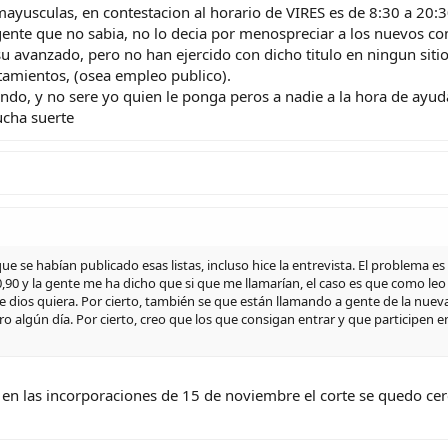
ayusculas, en contestacion al horario de VIRES es de 8:30 a 20:3
ente que no sabia, no lo decia por menospreciar a los nuevos co
u avanzado, pero no han ejercido con dicho titulo en ningun siti
amientos, (osea empleo publico).
ndo, y no sere yo quien le ponga peros a nadie a la hora de ayud
ucha suerte
ue se habían publicado esas listas, incluso hice la entrevista. El problema 
90 y la gente me ha dicho que si que me llamarían, el caso es que como leo 
ue dios quiera. Por cierto, también se que están llamando a gente de la nue
lgún día. Por cierto, creo que los que consigan entrar y que participen en e
 en las incorporaciones de 15 de noviembre el corte se quedo ce