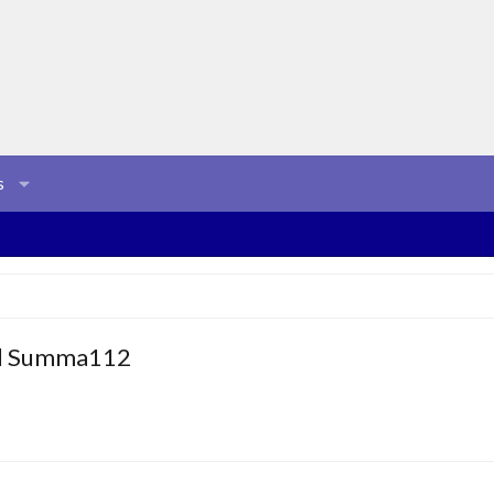
s
 el Summa112