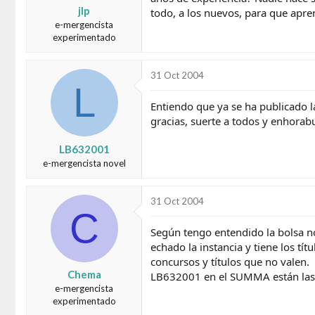
jlp
todo, a los nuevos, para que apre
e-mergencista
experimentado
31 Oct 2004
L
Entiendo que ya se ha publicado l
gracias, suerte a todos y enhorab
LB632001
e-mergencista novel
31 Oct 2004
C
Según tengo entendido la bolsa no
echado la instancia y tiene los t
concursos y títulos que no valen.
Chema
LB632001 en el SUMMA están las li
e-mergencista
experimentado