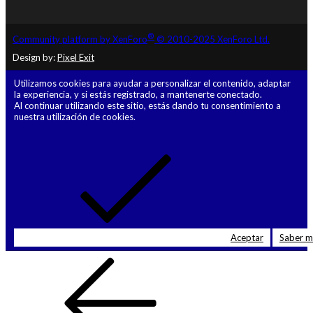
®
Community platform by XenForo
© 2010-2025 XenForo Ltd.
Design by:
Pixel Exit
Utilizamos cookies para ayudar a personalizar el contenido, adaptar
la experiencia, y si estás registrado, a mantenerte conectado.
Al continuar utilizando este sitio, estás dando tu consentimiento a
nuestra utilización de cookies.
Aceptar
Saber 