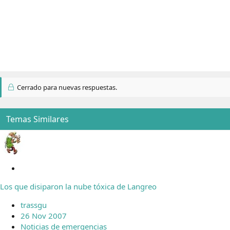
Cerrado para nuevas respuestas.
Temas Similares
C
e
Los que disiparon la nube tóxica de Langreo
r
r
trassgu
a
26 Nov 2007
d
Noticias de emergencias