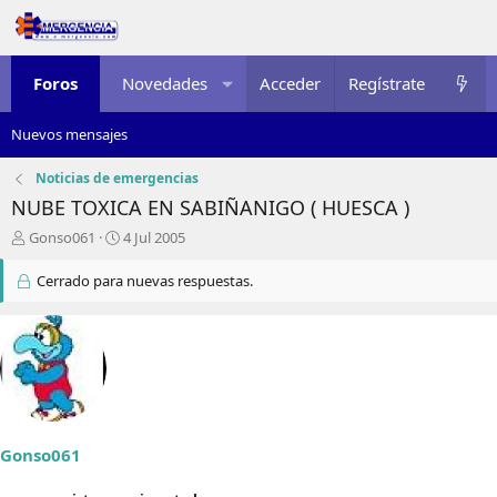
Foros
Novedades
Acceder
Multimedia
Regístrate
Recursos
Nuevos mensajes
Noticias de emergencias
NUBE TOXICA EN SABIÑANIGO ( HUESCA )
I
F
Gonso061
4 Jul 2005
n
e
i
c
Cerrado para nuevas respuestas.
c
h
i
a
a
d
d
e
o
i
r
n
d
i
e
c
Gonso061
l
i
t
o
e