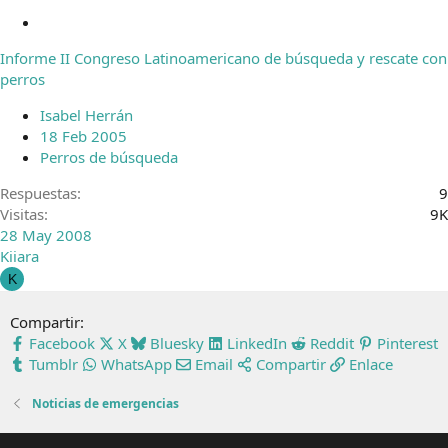
C
e
Informe II Congreso Latinoamericano de búsqueda y rescate con
r
perros
r
a
Isabel Herrán
d
18 Feb 2005
o
Perros de búsqueda
Respuestas
9
Visitas
9K
28 May 2008
Kiiara
K
Compartir:
Facebook
X
Bluesky
LinkedIn
Reddit
Pinterest
Tumblr
WhatsApp
Email
Compartir
Enlace
Noticias de emergencias