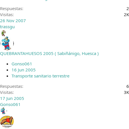
o
Respuestas
2
Visitas
2K
26 Nov 2007
trassgu
QUEBRANTAHUESOS 2005 ( Sabiñánigo, Huesca )
Gonso061
16 Jun 2005
Transporte sanitario terrestre
Respuestas
6
Visitas
3K
17 Jun 2005
Gonso061