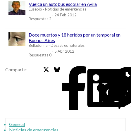
Vuelca un autobús escolar en Avila
Eusebio
Noticias de emergencias
24 Feb 2012
Respuestas
2
Doce muertos y 18 heridos por un temporal en
Buenos Aires
Belladonna
Desastres naturales
5 Abr 2012
Respuestas
0
X
Bluesky
Faceb
Compartir:
General
Noticias de emergencias