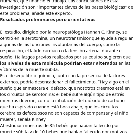
Humano, que financió el trabajo. Las conclusiones de esta
investigación son "importantes claves de las bases biológicas" de
este problema, añade este experto.
Resultados preliminares pero orientativos
El estudio, dirigido por la neuropatóloga Hannah C. Kinney, se
centró en la serotonina, un neurotransmisor que ayuda a regular
algunas de las funciones involuntarias del cuerpo, como la
respiración, el latido cardiaco o la tensión arterial durante el
sueño. Hallazgos previos realizados por su equipo sugieren que
los niveles de esta molécula podrían estar alterados
en las
víctimas de la muerte súbita.
Este desequilibrio químico, junto con la presencia de factores
externos, podría desencadenar el fallecimiento. "Hay algo en el
sueño que enmascara el defecto, que nosotros creemos está en
los circuitos de serotonina: el bebé sufre algún tipo de estrés
mientras duerme, como la inhalación del dióxido de carbono
que ha espirado cuando está boca abajo, que los circuitos
cerebrales defectuosos no son capaces de compensar y el niño
muere", señala Kinney.
Al estudiar muestras de 35 bebés que habían fallecido por
muerte súbita y de 10 bebés que habían fallecido por motivos