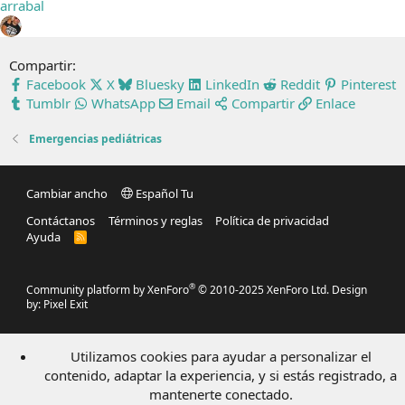
arrabal
Compartir:
Facebook
X
Bluesky
LinkedIn
Reddit
Pinterest
Tumblr
WhatsApp
Email
Compartir
Enlace
Emergencias pediátricas
Cambiar ancho
Español Tu
Contáctanos
Términos y reglas
Política de privacidad
Ayuda
R
S
S
®
Community platform by XenForo
© 2010-2025 XenForo Ltd.
Design
by:
Pixel Exit
Utilizamos cookies para ayudar a personalizar el
contenido, adaptar la experiencia, y si estás registrado, a
mantenerte conectado.