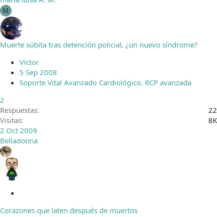
M
Muerte súbita tras detención policial, ¿un nuevo síndrome?
Víctor
5 Sep 2008
Soporte Vital Avanzado Cardiológico. RCP avanzada
2
Respuestas
22
Visitas
8K
2 Oct 2009
Belladonna
C
e
Corazones que laten después de muertos
r