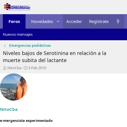
Foros
Novedades
Acceder
Multimedia
Regístrate
Recursos
Nuevos mensajes
Emergencias pediátricas
Niveles bajos de Serotinina en relación a la
muerte subita del lactante
I
F
NitoCba
3 Feb 2010
n
e
i
c
c
h
i
a
a
d
d
e
o
i
r
n
NitoCba
d
i
e
c
e-mergencista experimentado
l
i