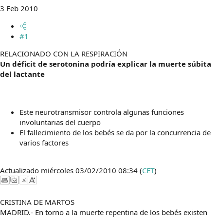
t
o
3 Feb 2010
e
m
a
#1
RELACIONADO CON LA RESPIRACIÓN
Un déficit de serotonina podría explicar la muerte súbita
del lactante
Este neurotransmisor controla algunas funciones
involuntarias del cuerpo
El fallecimiento de los bebés se da por la concurrencia de
varios factores
Actualizado miércoles 03/02/2010 08:34 (
CET
)
CRISTINA DE MARTOS
MADRID.- En torno a la muerte repentina de los bebés existen